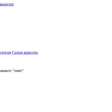
акансии
ология
Салон красоты
ажмите "enter"