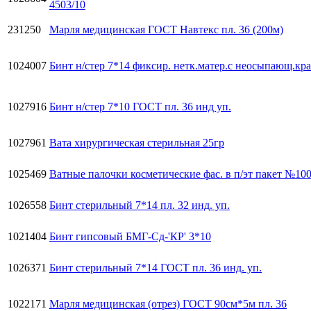
4503/10
231250
Марля медицинская ГОСТ Навтекс пл. 36 (200м)
1024007
Бинт н/стер 7*14 фиксир. нетк.матер.с неосыпающ.кр
1027916
Бинт н/стер 7*10 ГОСТ пл. 36 инд уп.
1027961
Вата хирургическая стерильная 25гр
1025469
Ватные палочки косметические фас. в п/эт пакет №10
1026558
Бинт стерильный 7*14 пл. 32 инд. уп.
1021404
Бинт гипсовый БМГ-Сд-'КР' 3*10
1026371
Бинт стерильный 7*14 ГОСТ пл. 36 инд. уп.
1022171
Марля медицинская (отрез) ГОСТ 90см*5м пл. 36