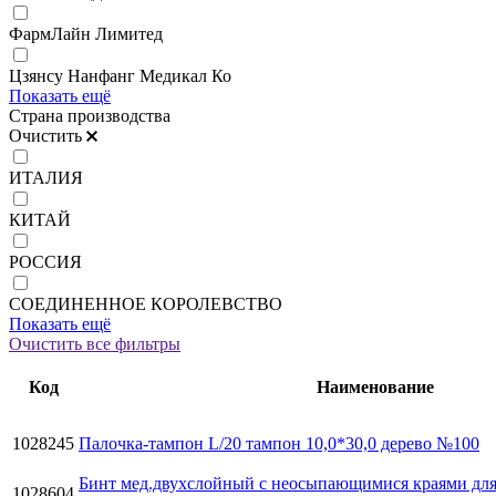
ФармЛайн Лимитед
Цзянсу Нанфанг Медикал Ко
Показать ещё
Страна производства
Очистить
ИТАЛИЯ
КИТАЙ
РОССИЯ
СОЕДИНЕННОЕ КОРОЛЕВСТВО
Показать ещё
Очистить все фильтры
Код
Наименование
1028245
Палочка-тампон L/20 тампон 10,0*30,0 дерево №100
Бинт мед.двухслойный с неосыпающимися краями дл
1028604