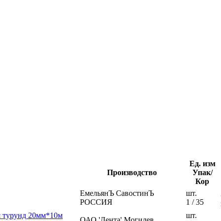
Ед. изм
Производство
Упак/
Кор
ЕмельянЪ СавостинЪ
шт.
РОССИЯ
1 / 35
я турунд 20мм*10м
шт.
ОАО 'Лента' Могилев