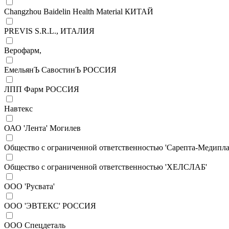
Changzhou Baidelin Health Material КИТАЙ
PREVIS S.R.L., ИТАЛИЯ
Верофарм,
ЕмельянЪ СавостинЪ РОССИЯ
ЛПП Фарм РОССИЯ
Навтекс
ОАО 'Лента' Могилев
Общество с ограниченной ответственностью 'Сарепта-Медипла
Общество с ограниченной ответственностью 'ХЕЛСЛАБ'
ООО 'Русвата'
ООО 'ЭВТЕКС' РОССИЯ
ООО Спецдеталь