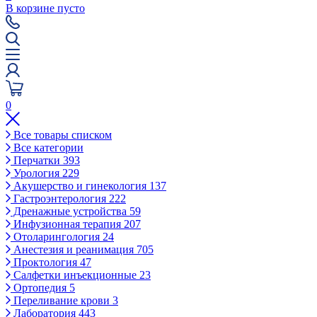
В корзине пусто
0
Все товары списком
Все категории
Перчатки
393
Урология
229
Акушерство и гинекология
137
Гастроэнтерология
222
Дренажные устройства
59
Инфузионная терапия
207
Отоларингология
24
Анестезия и реанимация
705
Проктология
47
Салфетки инъекционные
23
Ортопедия
5
Переливание крови
3
Лаборатория
443