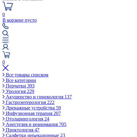
0
В корзине пусто
0
Все товары списком
Все категории
Перчатки
393
Урология
229
Акушерство и гинекология
137
Гастроэнтерология
222
Дренажные устройства
59
Инфузионная терапия
207
Отоларингология
24
Анестезия и реанимация
705
Проктология
47
Салфетки инъекционные
23