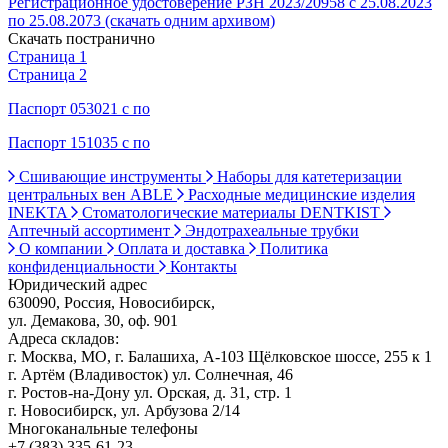
Регистрационное удостоверение РЗН 2023/20958 с 25.08.2023
по 25.08.2073 (скачать одним архивом)
Скачать постранично
Страница 1
Страница 2
Паспорт 053021 с по
Паспорт 151035 с по
Сшивающие инструменты
Наборы для катетеризации
центральных вен ABLE
Расходные медицинские изделия
INEKTA
Стоматологические материалы DENTKIST
Аптечный ассортимент
Эндотрахеальные трубки
О компании
Оплата и доставка
Политика
конфиденциальности
Контакты
Юридический адрес
630090, Россия, Новосибирск,
ул. Демакова, 30, оф. 901
Адреса складов:
г. Москва, МО, г. Балашиха, А-103 Щёлковское шоссе, 255 к 1
г. Артём (Владивосток) ул. Солнечная, 46
г. Ростов-на-Дону ул. Орская, д. 31, стр. 1
г. Новосибирск, ул. Арбузова 2/14
Многоканальные телефоны
+7 (383) 335-61-23