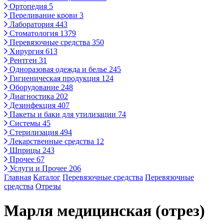
Ортопедия
5
Переливание крови
3
Лаборатория
443
Стоматология
1379
Перевязочные средства
350
Хирургия
613
Рентген
31
Одноразовая одежда и белье
245
Гигиеническая продукция
124
Оборудование
248
Диагностика
202
Дезинфекция
407
Пакеты и баки для утилизации
74
Системы
45
Стерилизация
494
Лекарственные средства
12
Шприцы
243
Прочее
67
Услуги и Прочее
206
Главная
Каталог
Перевязочные средства
Перевязочные
средства
Отрезы
Марля медицинская (отрез)