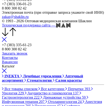
+7 (383) 336-01-23
8 800 300 82 42
Электронная почта (при отправке запроса укажите свой ИНН)
zakaz@shaklin.ru
© 1993 - 2026 Оптовая медицинская компания Шаклин
Техническая поддержка сайта
—
+7 (383) 335-61-23
8 800 300 82 42
Заказать звонок
Контакты
Вакансии
Каталог
INEKTA
Лечебные учреждения
Аптечный
ассортимент
Стоматология
Салон красоты
Все товары списком
Все категории
Перчатки
393
Урология
229
Акушерство и гинекология
137
Гастроэнтерология
222
Дренажные устройства
59
Инфузионная терапия
207
Отоларингология
24
Анестезия
и реанимация
705
Проктология
47
Салфетки