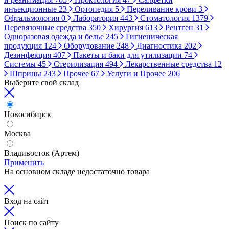
инъекционные
23
Ортопедия
5
Переливание крови
3
Офтальмология
0
Лаборатория
443
Стоматология
1379
Перевязочные средства
350
Хирургия
613
Рентген
31
Одноразовая одежда и белье
245
Гигиеническая
продукция
124
Оборудование
248
Диагностика
202
Дезинфекция
407
Пакеты и баки для утилизации
74
Системы
45
Стерилизация
494
Лекарственные средства
12
Шприцы
243
Прочее
67
Услуги и Прочее
206
Выберите свой склад
Новосибирск
Москва
Владивосток (Артем)
Применить
На основном складе недостаточно товара
Вход на сайт
Поиск по сайту