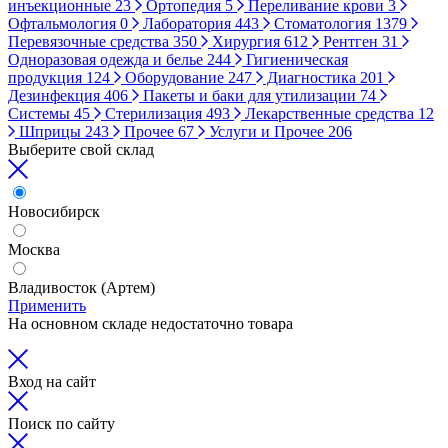
инъекционные
23
Ортопедия
5
Переливание крови
3
Офтальмология
0
Лаборатория
443
Стоматология
1379
Перевязочные средства
350
Хирургия
612
Рентген
31
Одноразовая одежда и белье
244
Гигиеническая
продукция
124
Оборудование
247
Диагностика
201
Дезинфекция
406
Пакеты и баки для утилизации
74
Системы
45
Стерилизация
493
Лекарственные средства
12
Шприцы
243
Прочее
67
Услуги и Прочее
206
Выберите свой склад
Новосибирск
Москва
Владивосток (Артем)
Применить
На основном складе недостаточно товара
Вход на сайт
Поиск по сайту