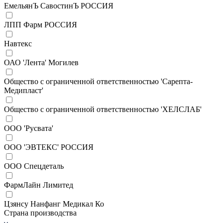
ЕмельянЪ СавостинЪ РОССИЯ
ЛПП Фарм РОССИЯ
Навтекс
ОАО 'Лента' Могилев
Общество с ограниченной ответственностью 'Сарепта-
Медипласт'
Общество с ограниченной ответственностью 'ХЕЛСЛАБ'
ООО 'Русвата'
ООО 'ЭВТЕКС' РОССИЯ
ООО Спецдеталь
ФармЛайн Лимитед
Цзянсу Нанфанг Медикал Ко
Страна производства