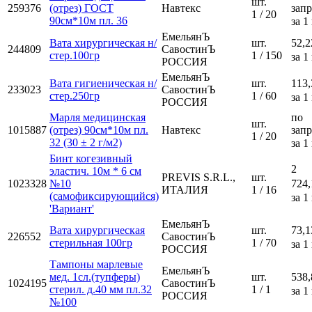
шт.
259376
(отрез) ГОСТ
Навтекс
зап
1 / 20
90см*10м пл. 36
за 1
ЕмельянЪ
Вата хирургическая н/
шт.
52,2
244809
СавостинЪ
стер.100гр
1 / 150
за 1
РОССИЯ
ЕмельянЪ
Вата гигиеническая н/
шт.
113,
233023
СавостинЪ
стер.250гр
1 / 60
за 1
РОССИЯ
Марля медицинская
по
шт.
1015887
(отрез) 90см*10м пл.
Навтекс
зап
1 / 20
32 (30 ± 2 г/м2)
за 1
Бинт когезивный
2
эластич. 10м * 6 см
PREVIS S.R.L.,
шт.
1023328
№10
724,
ИТАЛИЯ
1 / 16
(самофиксирующийся)
за 1
'Вариант'
ЕмельянЪ
Вата хирургическая
шт.
73,1
226552
СавостинЪ
стерильная 100гр
1 / 70
за 1
РОССИЯ
Тампоны марлевые
ЕмельянЪ
мед. 1сл.(тупферы)
шт.
538,
1024195
СавостинЪ
стерил. д.40 мм пл.32
1 / 1
за 1
РОССИЯ
№100