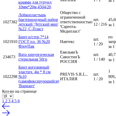
за 1
краями для турунд
10мм*20м 4504/20
Общество с
Лейкопластырь
ограниченной
бактерицидный набор
шт.
45,6
1027382
ответственностью
детский 'Детский мир'
12 / 216
за 1
'Сарепта-
№22, С-Пласт
Медипласт'
Бинт н/стер 7*14
по
шт.
1021910
ГОСТ пл. 36 №20
Навтекс
зап
1 / 20
ФлоуПак
за 1
ЕмельянЪ
Вата хирургическая
шт.
40,7
234673
СавостинЪ
стерильная 50гр
1 / 140
за 1
РОССИЯ
Бинт когезивный
1
эластич. 4м * 8 см
PREVIS S.R.L.,
шт.
1022298
№10
909,
ИТАЛИЯ
1 / 20
(самофиксирующийся)
за 1
'Вариант'
Кол-во на странице
1
2
3
4
5
6