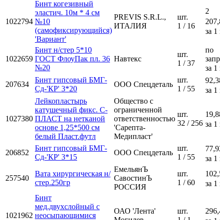
Бинт когезивный
2
эластич. 10м * 4 см
PREVIS S.R.L.,
шт.
1022794
№10
207,
ИТАЛИЯ
1 / 16
(самофиксирующийся)
за 1
'Вариант'
Бинт н/стер 5*10
по
шт.
1022659
ГОСТ ФлоуПак пл. 36
Навтекс
зап
1 / 37
№20
за 1
Бинт гипсовый БМГ-
шт.
92,3
207634
ООО Спецдеталь
Сд-'КР' 3*20
1 / 55
за 1
Лейкопластырь
Общество с
катушечный фикс. С-
ограниченной
шт.
19,8
1027380
ПЛАСТ на нетканой
ответственностью
32 / 256
за 1
основе 1,25*500 см
'Сарепта-
белый Пласт.футл
Медипласт'
Бинт гипсовый БМГ-
шт.
77,9
206852
ООО Спецдеталь
Сд-'КР' 3*15
1 / 55
за 1
ЕмельянЪ
Вата хирургическая н/
шт.
102,
257540
СавостинЪ
стер.250гр
1 / 60
за 1
РОССИЯ
Бинт
мед.двухслойный с
ОАО 'Лента'
шт.
296,
1021962
неосыпающимися
Могилев
1 / 1