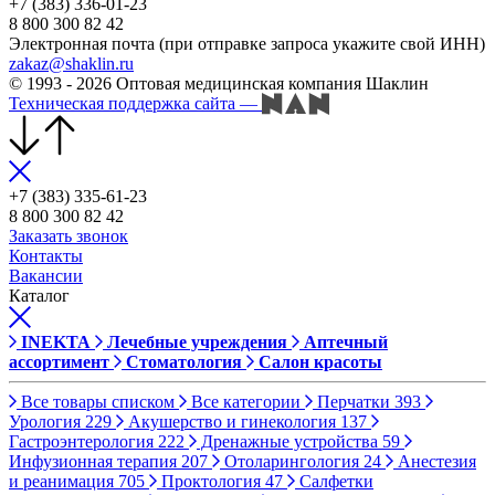
+7 (383) 336-01-23
8 800 300 82 42
Электронная почта (при отправке запроса укажите свой ИНН)
zakaz@shaklin.ru
© 1993 - 2026 Оптовая медицинская компания Шаклин
Техническая поддержка сайта
—
+7 (383) 335-61-23
8 800 300 82 42
Заказать звонок
Контакты
Вакансии
Каталог
INEKTA
Лечебные учреждения
Аптечный
ассортимент
Стоматология
Салон красоты
Все товары списком
Все категории
Перчатки
393
Урология
229
Акушерство и гинекология
137
Гастроэнтерология
222
Дренажные устройства
59
Инфузионная терапия
207
Отоларингология
24
Анестезия
и реанимация
705
Проктология
47
Салфетки