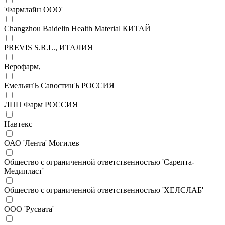
'Фармлайн ООО'
Changzhou Baidelin Health Material КИТАЙ
PREVIS S.R.L., ИТАЛИЯ
Верофарм,
ЕмельянЪ СавостинЪ РОССИЯ
ЛПП Фарм РОССИЯ
Навтекс
ОАО 'Лента' Могилев
Общество с ограниченной ответственностью 'Сарепта-
Медипласт'
Общество с ограниченной ответственностью 'ХЕЛСЛАБ'
ООО 'Русвата'