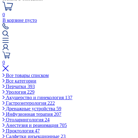
0
В корзине пусто
0
Все товары списком
Все категории
Перчатки
393
Урология
229
Акушерство и гинекология
137
Гастроэнтерология
222
Дренажные устройства
59
Инфузионная терапия
207
Отоларингология
24
Анестезия и реанимация
705
Проктология
47
Салфетки инъекционные
23