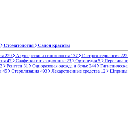
Стоматология
Салон красоты
ия
229
Акушерство и гинекология
137
Гастроэнтерология
222
гия
47
Салфетки инъекционные
23
Ортопедия
5
Переливани
2
Рентген
31
Одноразовая одежда и белье
244
Гигиеническа
ы
45
Стерилизация
493
Лекарственные средства
12
Шприц