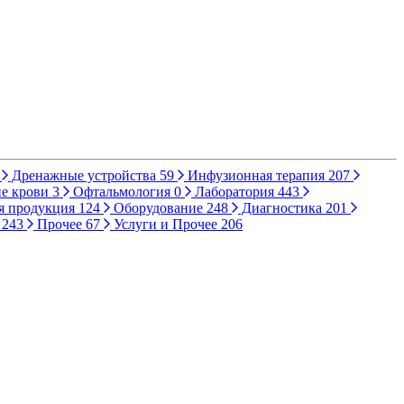
Дренажные устройства
59
Инфузионная терапия
207
е крови
3
Офтальмология
0
Лаборатория
443
я продукция
124
Оборудование
248
Диагностика
201
ы
243
Прочее
67
Услуги и Прочее
206