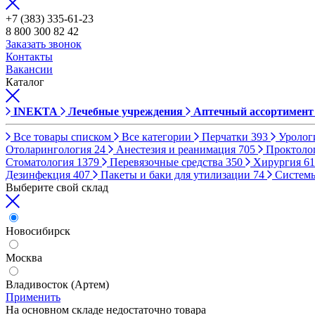
+7 (383) 335-61-23
8 800 300 82 42
Заказать звонок
Контакты
Вакансии
Каталог
INEKTA
Лечебные учреждения
Аптечный ассортимент
Все товары списком
Все категории
Перчатки
393
Уролог
Отоларингология
24
Анестезия и реанимация
705
Проктоло
Стоматология
1379
Перевязочные средства
350
Хирургия
61
Дезинфекция
407
Пакеты и баки для утилизации
74
Систем
Выберите свой склад
Новосибирск
Москва
Владивосток (Артем)
Применить
На основном складе недостаточно товара