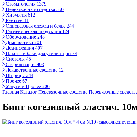
Стоматология
1379
Перевязочные средства
350
Хирургия
612
Рентген
31
Одноразовая одежда и белье
244
Гигиеническая продукция
124
Оборудование
248
Диагностика
201
Дезинфекция
407
Пакеты и баки для утилизации
74
Системы
45
Стерилизация
493
Лекарственные средства
12
Шприцы
243
Прочее
67
Услуги и Прочее
206
Главная
Каталог
Перевязочные средства
Перевязочные средств
Бинт когезивный эластич. 10