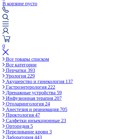
В корзине пусто
0
Все товары списком
Все категории
Перчатки
393
Урология
229
Акушерство и гинекология
137
Гастроэнтерология
222
Дренажные устройства
59
Инфузионная терапия
207
Отоларингология
24
Анестезия и реанимация
705
Проктология
47
Салфетки инъекционные
23
Ортопедия
5
Переливание крови
3
Лаборатория
443