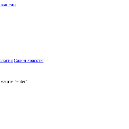
акансии
ология
Салон красоты
ажмите "enter"