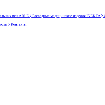
ральных вен ABLE
Расходные медицинские изделия INEKTA
С
ности
Контакты