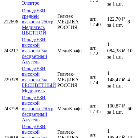
1 / 2
Электро
за 1 шт.
Гель д/УЗИ
средней
Гельтек-
шт.
122,70 ₽
212696
вязкости 250гр
МЕДИКА
8
1 / 40
за 1 шт.
Медиагель
РОССИЯ
ЦВЕТНОЙ
Гель д/УЗИ
1
высокой
шт.
243217
вязкости 5кг
МедиКрафт
084,38 ₽
10
1 / 2
бесцветный
за 1 шт.
Акугель
Гель д/УЗИ
1
высокой
Гельтек-
шт.
229378
вязкости 5кг
МЕДИКА
148,47 ₽
4
1 / 4
БЕСЦВЕТНЫЙ
РОССИЯ
за 1 шт.
Медиагель
Гель д/УЗИ
высокой
шт.
100,87 ₽
243758
вязкости 250гр
МедиКрафт
60
1 / 35
за 1 шт.
бесцветный
Акугель
Гель д/УЗИ
1
высокой
Гельтек-
шт.
210818
вязкости 5кг
МЕДИКА
148,47 ₽
12