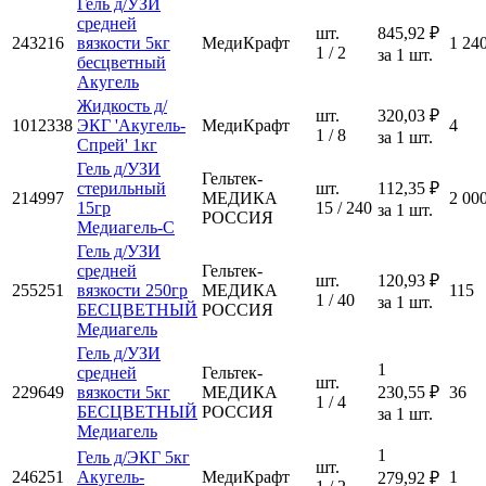
Гель д/УЗИ
средней
шт.
845,92 ₽
243216
вязкости 5кг
МедиКрафт
1 24
1 / 2
за 1 шт.
бесцветный
Акугель
Жидкость д/
шт.
320,03 ₽
1012338
ЭКГ 'Акугель-
МедиКрафт
4
1 / 8
за 1 шт.
Спрей' 1кг
Гель д/УЗИ
Гельтек-
стерильный
шт.
112,35 ₽
214997
МЕДИКА
2 00
15гр
15 / 240
за 1 шт.
РОССИЯ
Медиагель-С
Гель д/УЗИ
средней
Гельтек-
шт.
120,93 ₽
255251
вязкости 250гр
МЕДИКА
115
1 / 40
за 1 шт.
БЕСЦВЕТНЫЙ
РОССИЯ
Медиагель
Гель д/УЗИ
1
средней
Гельтек-
шт.
229649
вязкости 5кг
МЕДИКА
230,55 ₽
36
1 / 4
БЕСЦВЕТНЫЙ
РОССИЯ
за 1 шт.
Медиагель
1
Гель д/ЭКГ 5кг
шт.
246251
Акугель-
МедиКрафт
1
279,92 ₽