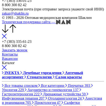
+7 (383) 336-01-23
8 800 300 82 42
Электронная почта (при отправке запроса укажите свой ИНН)
zakaz@shaklin.ru
© 1993 - 2026 Оптовая медицинская компания Шаклин
Техническая поддержка сайта
—
+7 (383) 335-61-23
8 800 300 82 42
Заказать звонок
Контакты
Вакансии
Каталог
INEKTA
Лечебные учреждения
Аптечный
ассортимент
Стоматология
Салон красоты
Все товары списком
Все категории
Перчатки
393
Урология
229
Акушерство и гинекология
137
Гастроэнтерология
222
Дренажные устройства
59
Инфузионная терапия
207
Отоларингология
24
Анестезия
и реанимация
705
Проктология
47
Салфетки