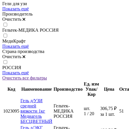
Гели для узи
Показать ещё
Производитель
Очистить
Гельтек-МЕДИКА РОССИЯ
МедиКрафт
Показать ещё
Страна производства
Очистить
РОССИЯ
Показать ещё
Очистить все фильтры
Ед. изм
Код
Наименование
Производство
Упак/
Цена
Ост
Кор
Гель д/УЗИ
средней
Гельтек-
шт.
306,75 ₽
1023095
вязкости 1кг
МЕДИКА
51
1 / 20
за 1 шт.
Медиагель
РОССИЯ
БЕСЦВЕТНЫЙ
Гель д/ЭКГ
Гельтек-