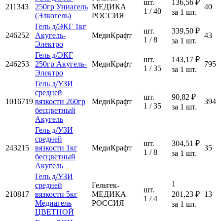
шт.
136,56 ₽
211343
250гр Униагель
МЕДИКА
40
1 / 40
за 1 шт.
(Элкогель)
РОССИЯ
Гель д/ЭКГ 1кг
шт.
339,50 ₽
246252
Акугель-
МедиКрафт
43
1 / 8
за 1 шт.
Электро
Гель д/ЭКГ
шт.
143,17 ₽
246253
250гр Акугель-
МедиКрафт
795
1 / 35
за 1 шт.
Электро
Гель д/УЗИ
средней
шт.
90,82 ₽
1016719
вязкости 260гр
МедиКрафт
394
1 / 35
за 1 шт.
бесцветный
Акугель
Гель д/УЗИ
средней
шт.
304,51 ₽
243215
вязкости 1кг
МедиКрафт
35
1 / 8
за 1 шт.
бесцветный
Акугель
Гель д/УЗИ
1
средней
Гельтек-
шт.
210817
вязкости 5кг
МЕДИКА
201,23 ₽
13
1 / 4
Медиагель
РОССИЯ
за 1 шт.
ЦВЕТНОЙ