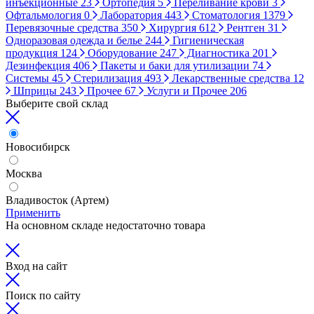
инъекционные
23
Ортопедия
5
Переливание крови
3
Офтальмология
0
Лаборатория
443
Стоматология
1379
Перевязочные средства
350
Хирургия
612
Рентген
31
Одноразовая одежда и белье
244
Гигиеническая
продукция
124
Оборудование
247
Диагностика
201
Дезинфекция
406
Пакеты и баки для утилизации
74
Системы
45
Стерилизация
493
Лекарственные средства
12
Шприцы
243
Прочее
67
Услуги и Прочее
206
Выберите свой склад
Новосибирск
Москва
Владивосток (Артем)
Применить
На основном складе недостаточно товара
Вход на сайт
Поиск по сайту