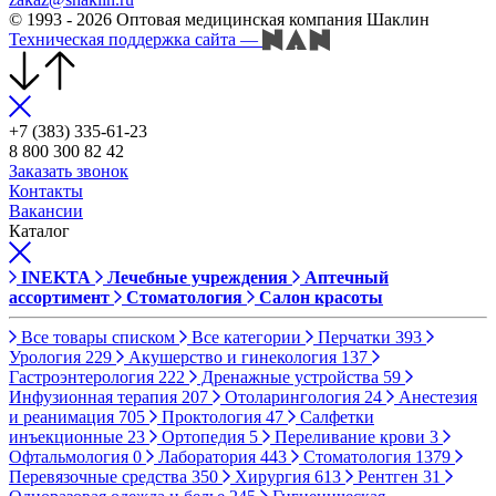
© 1993 - 2026 Оптовая медицинская компания Шаклин
Техническая поддержка сайта
—
+7 (383) 335-61-23
8 800 300 82 42
Заказать звонок
Контакты
Вакансии
Каталог
INEKTA
Лечебные учреждения
Аптечный
ассортимент
Стоматология
Салон красоты
Все товары списком
Все категории
Перчатки
393
Урология
229
Акушерство и гинекология
137
Гастроэнтерология
222
Дренажные устройства
59
Инфузионная терапия
207
Отоларингология
24
Анестезия
и реанимация
705
Проктология
47
Салфетки
инъекционные
23
Ортопедия
5
Переливание крови
3
Офтальмология
0
Лаборатория
443
Стоматология
1379
Перевязочные средства
350
Хирургия
613
Рентген
31