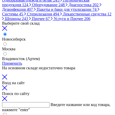
Одноразовая одежда и белье
245
Гигиеническая
продукция
124
Оборудование
248
Диагностика
202
Дезинфекция
407
Пакеты и баки для утилизации
74
Системы
45
Стерилизация
494
Лекарственные средства
12
Шприцы
243
Прочее
67
Услуги и Прочее
206
Выберите свой склад
Новосибирск
Москва
Владивосток (Артем)
Применить
На основном складе недостаточно товара
Вход на сайт
Поиск по сайту
Введите название или код товара,
нажмите "enter"