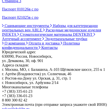
Страница 3
Паспорт 010126в с по
Паспорт 021025в с по
Сшивающие инструменты
Наборы для катетеризации
центральных вен ABLE
Расходные медицинские изделия
INEKTA
Стоматологические материалы DENTKIST
Аптечный ассортимент
Эндотрахеальные трубки
О компании
Оплата и доставка
Политика
конфиденциальности
Контакты
Юридический адрес
630090, Россия, Новосибирск,
ул. Демакова, 30, оф. 901
Адреса складов:
г. Москва, МО, г. Балашиха, А-103 Щёлковское шоссе, 255 к 1
г. Артём (Владивосток) ул. Солнечная, 46
г. Ростов-на-Дону ул. Орская, д. 31, стр. 1
г. Новосибирск, ул. Арбузова 2/14
Многоканальные телефоны
+7 (383) 335-61-23
+7 (383) 336-01-23
8 800 300 82 42
Электронная почта (при отправке запроса укажите свой ИНН)
zakaz@shaklin.ru