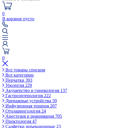
0
В корзине пусто
0
Все товары списком
Все категории
Перчатки
393
Урология
229
Акушерство и гинекология
137
Гастроэнтерология
222
Дренажные устройства
59
Инфузионная терапия
207
Отоларингология
24
Анестезия и реанимация
705
Проктология
47
Салфетки инъекционные
23