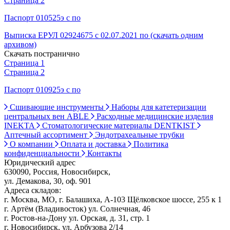
Страница 2
Паспорт 010525э с по
Выписка ЕРУЛ 02924675 с 02.07.2021 по (скачать одним
архивом)
Скачать постранично
Страница 1
Страница 2
Паспорт 010925э с по
Сшивающие инструменты
Наборы для катетеризации
центральных вен ABLE
Расходные медицинские изделия
INEKTA
Стоматологические материалы DENTKIST
Аптечный ассортимент
Эндотрахеальные трубки
О компании
Оплата и доставка
Политика
конфиденциальности
Контакты
Юридический адрес
630090, Россия, Новосибирск,
ул. Демакова, 30, оф. 901
Адреса складов:
г. Москва, МО, г. Балашиха, А-103 Щёлковское шоссе, 255 к 1
г. Артём (Владивосток) ул. Солнечная, 46
г. Ростов-на-Дону ул. Орская, д. 31, стр. 1
г. Новосибирск, ул. Арбузова 2/14