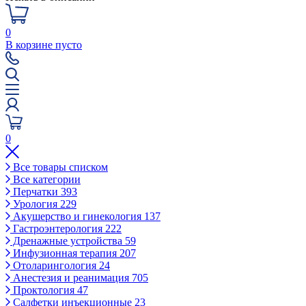
0
В корзине пусто
0
Все товары списком
Все категории
Перчатки
393
Урология
229
Акушерство и гинекология
137
Гастроэнтерология
222
Дренажные устройства
59
Инфузионная терапия
207
Отоларингология
24
Анестезия и реанимация
705
Проктология
47
Салфетки инъекционные
23