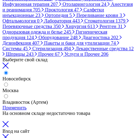
Инфузионная терапия
207
Отоларингология
24
Анестезия
и реанимация
705
Проктология
47
Салфетки
инъекционные
23
Ортопедия
5
Переливание крови
3
Офтальмология
0
Лаборатория
443
Стоматология
1379
Перевязочные средства
350
Хирургия
613
Рентген
31
Одноразовая одежда и белье
245
Гигиеническая
продукция
124
Оборудование
248
Диагностика
202
Дезинфекция
407
Пакеты и баки для утилизации
74
Системы
45
Стерилизация
494
Лекарственные средства
12
Шприцы
243
Прочее
67
Услуги и Прочее
206
Выберите свой склад
Новосибирск
Москва
Владивосток (Артем)
Применить
На основном складе недостаточно товара
Вход на сайт