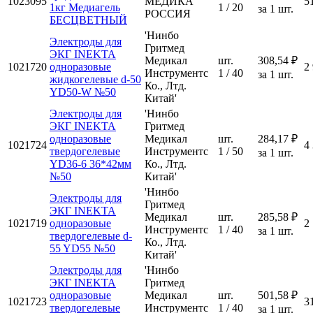
1023095
МЕДИКА
5
1кг Медиагель
1 / 20
за 1 шт.
РОССИЯ
БЕСЦВЕТНЫЙ
'Нинбо
Электроды для
Гритмед
ЭКГ INEKTA
Медикал
шт.
308,54 ₽
1021720
одноразовые
2
Инструментс
1 / 40
за 1 шт.
жидкогелевые d-50
Ко., Лтд.
YD50-W №50
Китай'
Электроды для
'Нинбо
ЭКГ INEKTA
Гритмед
одноразовые
Медикал
шт.
284,17 ₽
1021724
4
твердогелевые
Инструментс
1 / 50
за 1 шт.
YD36-6 36*42мм
Ко., Лтд.
№50
Китай'
'Нинбо
Электроды для
Гритмед
ЭКГ INEKTA
Медикал
шт.
285,58 ₽
1021719
одноразовые
2
Инструментс
1 / 40
за 1 шт.
твердогелевые d-
Ко., Лтд.
55 YD55 №50
Китай'
Электроды для
'Нинбо
ЭКГ INEKTA
Гритмед
одноразовые
Медикал
шт.
501,58 ₽
1021723
3
твердогелевые
Инструментс
1 / 40
за 1 шт.