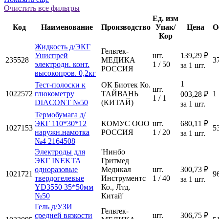
Очистить все фильтры
Ед. изм
Код
Наименование
Производство
Упак/
Цена
О
Кор
Жидкость д/ЭКГ
Гельтек-
Униспрей
шт.
139,29 ₽
235528
МЕДИКА
3
электродн. конт.
1 / 50
за 1 шт.
РОССИЯ
высокопров. 0,2кг
1
Тест-полоски к
ОК Биотек Ко.
шт.
1022572
глюкометру
ТАЙВАНЬ
1
003,28 ₽
1 / 1
DIACONT №50
(КИТАЙ)
за 1 шт.
Термобумага д/
ЭКГ 110*30*12
КОМУС ООО
шт.
680,11 ₽
1027153
5
наружн.намотка
РОССИЯ
1 / 20
за 1 шт.
№4 2164508
Электроды для
'Нинбо
ЭКГ INEKTA
Гритмед
одноразовые
Медикал
шт.
300,73 ₽
1021721
9
твердогелевые
Инструментс
1 / 40
за 1 шт.
YD3550 35*50мм
Ко., Лтд.
№50
Китай'
Гель д/УЗИ
Гельтек-
средней вязкости
шт.
306,75 ₽