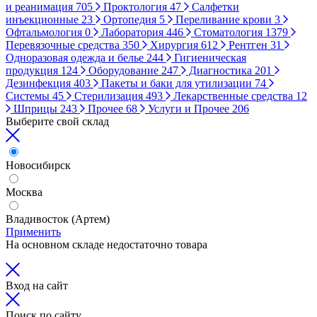
и реанимация
705
Проктология
47
Салфетки
инъекционные
23
Ортопедия
5
Переливание крови
3
Офтальмология
0
Лаборатория
446
Стоматология
1379
Перевязочные средства
350
Хирургия
612
Рентген
31
Одноразовая одежда и белье
244
Гигиеническая
продукция
124
Оборудование
247
Диагностика
201
Дезинфекция
403
Пакеты и баки для утилизации
74
Системы
45
Стерилизация
493
Лекарственные средства
12
Шприцы
243
Прочее
68
Услуги и Прочее
206
Выберите свой склад
Новосибирск
Москва
Владивосток (Артем)
Применить
На основном складе недостаточно товара
Вход на сайт
Поиск по сайту