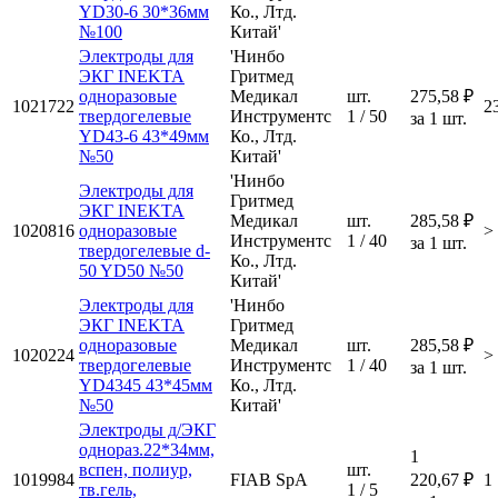
YD30-6 30*36мм
Ко., Лтд.
№100
Китай'
Электроды для
'Нинбо
ЭКГ INEKTA
Гритмед
одноразовые
Медикал
шт.
275,58 ₽
1021722
2
твердогелевые
Инструментс
1 / 50
за 1 шт.
YD43-6 43*49мм
Ко., Лтд.
№50
Китай'
'Нинбо
Электроды для
Гритмед
ЭКГ INEKTA
Медикал
шт.
285,58 ₽
1020816
одноразовые
>
Инструментс
1 / 40
за 1 шт.
твердогелевые d-
Ко., Лтд.
50 YD50 №50
Китай'
Электроды для
'Нинбо
ЭКГ INEKTA
Гритмед
одноразовые
Медикал
шт.
285,58 ₽
1020224
>
твердогелевые
Инструментс
1 / 40
за 1 шт.
YD4345 43*45мм
Ко., Лтд.
№50
Китай'
Электроды д/ЭКГ
однораз.22*34мм,
1
вспен, полиур,
шт.
1019984
FIAB SpA
220,67 ₽
1
тв.гель,
1 / 5