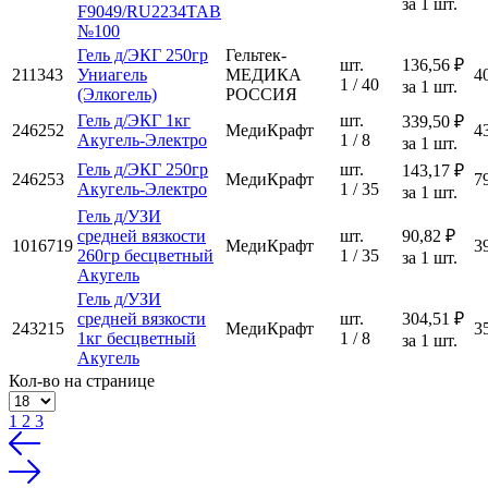
за 1 шт.
F9049/RU2234TAB
№100
Гель д/ЭКГ 250гр
Гельтек-
шт.
136,56 ₽
211343
Униагель
МЕДИКА
4
1 / 40
за 1 шт.
(Элкогель)
РОССИЯ
Гель д/ЭКГ 1кг
шт.
339,50 ₽
246252
МедиКрафт
4
Акугель-Электро
1 / 8
за 1 шт.
Гель д/ЭКГ 250гр
шт.
143,17 ₽
246253
МедиКрафт
7
Акугель-Электро
1 / 35
за 1 шт.
Гель д/УЗИ
средней вязкости
шт.
90,82 ₽
1016719
МедиКрафт
3
260гр бесцветный
1 / 35
за 1 шт.
Акугель
Гель д/УЗИ
средней вязкости
шт.
304,51 ₽
243215
МедиКрафт
3
1кг бесцветный
1 / 8
за 1 шт.
Акугель
Кол-во на странице
1
2
3