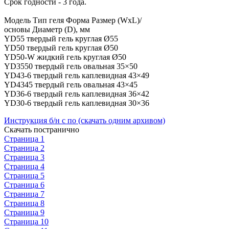
Срок годности - 3 года.
Модель Тип геля Форма Размер (WxL)/
основы Диаметр (D), мм
YD55 твердый гель круглая Ø55
YD50 твердый гель круглая Ø50
YD50-W жидкий гель круглая Ø50
YD3550 твердый гель овальная 35×50
YD43-6 твердый гель каплевидная 43×49
YD4345 твердый гель овальная 43×45
YD36-6 твердый гель каплевидная 36×42
YD30-6 твердый гель каплевидная 30×36
Инструкция б/н с по (скачать одним архивом)
Скачать постранично
Страница 1
Страница 2
Страница 3
Страница 4
Страница 5
Страница 6
Страница 7
Страница 8
Страница 9
Страница 10