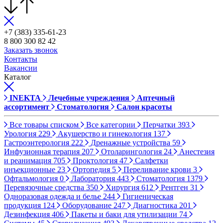
+7 (383) 335-61-23
8 800 300 82 42
Заказать звонок
Контакты
Вакансии
Каталог
INEKTA
Лечебные учреждения
Аптечный
ассортимент
Стоматология
Салон красоты
Все товары списком
Все категории
Перчатки
393
Урология
229
Акушерство и гинекология
137
Гастроэнтерология
222
Дренажные устройства
59
Инфузионная терапия
207
Отоларингология
24
Анестезия
и реанимация
705
Проктология
47
Салфетки
инъекционные
23
Ортопедия
5
Переливание крови
3
Офтальмология
0
Лаборатория
443
Стоматология
1379
Перевязочные средства
350
Хирургия
612
Рентген
31
Одноразовая одежда и белье
244
Гигиеническая
продукция
124
Оборудование
247
Диагностика
201
Дезинфекция
406
Пакеты и баки для утилизации
74