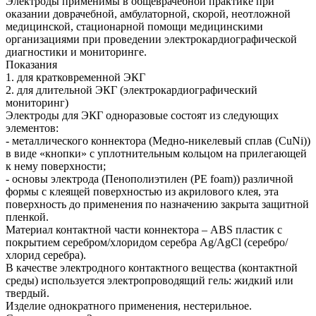
Электроды применимы в общеврачебной практике при
оказании доврачебной, амбулаторной, скорой, неотложной
медицинской, стационарной помощи медицинскими
организациями при проведении электрокардиографической
диагностики и мониторинге.
Показания
1. для кратковременной ЭКГ
2. для длительной ЭКГ (электрокардиографический
мониторинг)
Электроды для ЭКГ одноразовые состоят из следующих
элементов:
- металлического коннектора (Медно-никелевый сплав (CuNi))
в виде «кнопки» с уплотнительным кольцом на прилегающей
к нему поверхности;
- основы электрода (Пенополиэтилен (PE foam)) различной
формы с клеящей поверхностью из акрилового клея, эта
поверхность до применения по назначению закрыта защитной
пленкой.
Материал контактной части коннектора – ABS пластик с
покрытием серебром/хлоридом серебра Ag/AgCl (серебро/
хлорид серебра).
В качестве электродного контактного вещества (контактной
среды) используется электропроводящий гель: жидкий или
твердый.
Изделие однократного применения, нестерильное.