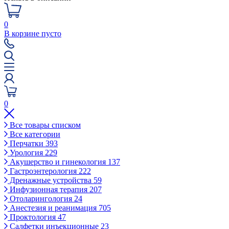
0
В корзине пусто
0
Все товары списком
Все категории
Перчатки
393
Урология
229
Акушерство и гинекология
137
Гастроэнтерология
222
Дренажные устройства
59
Инфузионная терапия
207
Отоларингология
24
Анестезия и реанимация
705
Проктология
47
Салфетки инъекционные
23