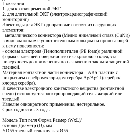
Показания
1. для кратковременной ЭКГ
2. для длительной ЭКГ (электрокардиографический
мониторинг)
Электроды для ЭКГ одноразовые состоят из следующих
элементов:
- металлического коннектора (Медно-никелевый сплав (CuNi))
в виде «кнопки» с уплотнительным кольцом на прилегающей
к нему поверхности;
- основы электрода (Пенополиэтилен (PE foam)) различной
формы с клеящей поверхностью из акрилового клея, эта
поверхность до применения по назначению закрыта защитной
пленкой.
Материал контактной части коннектора – ABS пластик с
покрытием серебром/хлоридом серебра Ag/AgCl (серебро/
хлорид серебра).
В качестве электродного контактного вещества (контактной
среды) используется электропроводящий гель: жидкий или
твердый.
Изделие однократного применения, нестерильное.
Срок годности - 3 года.
Модель Тип геля Форма Размер (WxL)/
основы Диаметр (D), мм
YD55 твердый гель круглая Ø55