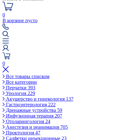
0
В корзине пусто
0
Все товары списком
Все категории
Перчатки
393
Урология
229
Акушерство и гинекология
137
Гастроэнтерология
222
Дренажные устройства
59
Инфузионная терапия
207
Отоларингология
24
Анестезия и реанимация
705
Проктология
47
Салфетки инъекционные
23