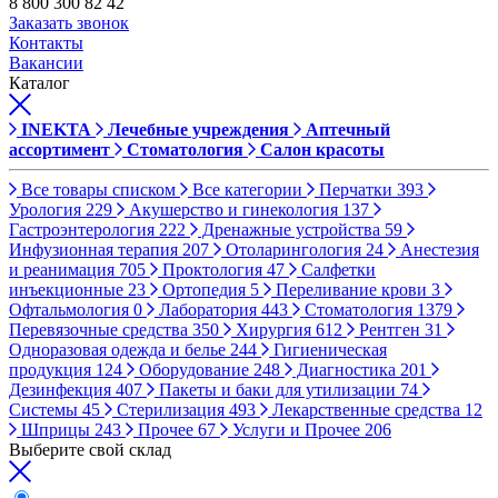
8 800 300 82 42
Заказать звонок
Контакты
Вакансии
Каталог
INEKTA
Лечебные учреждения
Аптечный
ассортимент
Стоматология
Салон красоты
Все товары списком
Все категории
Перчатки
393
Урология
229
Акушерство и гинекология
137
Гастроэнтерология
222
Дренажные устройства
59
Инфузионная терапия
207
Отоларингология
24
Анестезия
и реанимация
705
Проктология
47
Салфетки
инъекционные
23
Ортопедия
5
Переливание крови
3
Офтальмология
0
Лаборатория
443
Стоматология
1379
Перевязочные средства
350
Хирургия
612
Рентген
31
Одноразовая одежда и белье
244
Гигиеническая
продукция
124
Оборудование
248
Диагностика
201
Дезинфекция
407
Пакеты и баки для утилизации
74
Системы
45
Стерилизация
493
Лекарственные средства
12
Шприцы
243
Прочее
67
Услуги и Прочее
206
Выберите свой склад