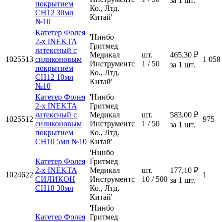
за 1 шт.
покрытием
Ко., Лтд.
CH12 30мл
Китай'
№10
Катетер Фолея
'Нинбо
2-х INEKTA
Гритмед
латексный с
Медикал
шт.
465,30 ₽
1025513
силиконовым
1 058
Инструментс
1 / 50
за 1 шт.
покрытием
Ко., Лтд.
CH12 10мл
Китай'
№10
Катетер Фолея
'Нинбо
2-х INEKTA
Гритмед
латексный с
Медикал
шт.
583,00 ₽
1025512
975
силиконовым
Инструментс
1 / 50
за 1 шт.
покрытием
Ко., Лтд.
CH10 5мл №10
Китай'
'Нинбо
Катетер Фолея
Гритмед
2-х INEKTA
Медикал
шт.
177,10 ₽
1024622
1
СИЛИКОН
Инструментс
10 / 500
за 1 шт.
CH18 30мл
Ко., Лтд.
Китай'
'Нинбо
Катетер Фолея
Гритмед