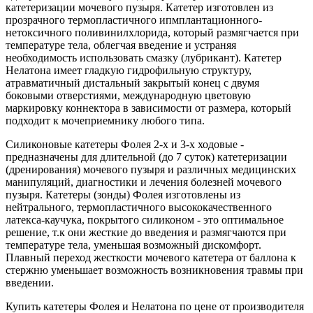
катетеризации мочевого пузыря. Катетер изготовлен из
прозрачного термопластичного ипмплантационного-
нетоксичного поливинилхлорида, который размягчается при
температуре тела, облегчая введение и устраняя
необходимость использовать смазку (лубрикант). Катетер
Нелатона имеет гладкую гидрофильную структуру,
атравматичный дистальный закрытый конец с двумя
боковыми отверстиями, международную цветовую
маркировку коннектора в зависимости от размера, который
подходит к мочеприемнику любого типа.
Силиконовые катетеры Фолея 2-х и 3-х ходовые -
предназначены для длительной (до 7 суток) катетеризации
(дренирования) мочевого пузыря и различных медицинских
манипуляций, диагностики и лечения болезней мочевого
пузыря. Катетеры (зонды) Фолея изготовлены из
нейтрального, термопластичного высококачественного
латекса-каучука, покрытого силиконом - это оптимальное
решение, т.к они жесткие до введения и размягчаются при
температуре тела, уменьшая возможный дискомфорт.
Плавный переход жесткости мочевого катетера от баллона к
стержню уменьшает возможность возникновения травмы при
введении.
Купить катетеры Фолея и Нелатона по цене от производителя