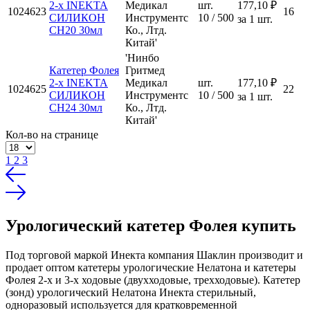
2-х INEKTA
Медикал
шт.
177,10 ₽
1024623
16
СИЛИКОН
Инструментс
10 / 500
за 1 шт.
CH20 30мл
Ко., Лтд.
Китай'
'Нинбо
Катетер Фолея
Гритмед
2-х INEKTA
Медикал
шт.
177,10 ₽
1024625
22
СИЛИКОН
Инструментс
10 / 500
за 1 шт.
CH24 30мл
Ко., Лтд.
Китай'
Кол-во на странице
1
2
3
Урологический катетер Фолея купить
Под торговой маркой Инекта компания Шаклин производит и
продает оптом катетеры урологические Нелатона и катетеры
Фолея 2-х и 3-х ходовые (двухходовые, трехходовые). Катетер
(зонд) урологический Нелатона Инекта стерильный,
одноразовый используется для кратковременной