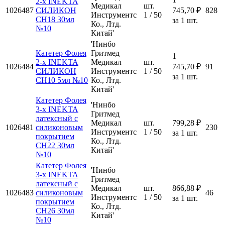
2-х INEKTA
Медикал
шт.
1026487
СИЛИКОН
745,70 ₽
828
Инструментс
1 / 50
CH18 30мл
за 1 шт.
Ко., Лтд.
№10
Китай'
'Нинбо
Катетер Фолея
Гритмед
1
2-х INEKTA
Медикал
шт.
1026484
745,70 ₽
91
СИЛИКОН
Инструментс
1 / 50
за 1 шт.
CH10 5мл №10
Ко., Лтд.
Китай'
Катетер Фолея
'Нинбо
3-х INEKTA
Гритмед
латексный с
Медикал
шт.
799,28 ₽
1026481
силиконовым
230
Инструментс
1 / 50
за 1 шт.
покрытием
Ко., Лтд.
CH22 30мл
Китай'
№10
Катетер Фолея
'Нинбо
3-х INEKTA
Гритмед
латексный с
Медикал
шт.
866,88 ₽
1026483
силиконовым
46
Инструментс
1 / 50
за 1 шт.
покрытием
Ко., Лтд.
CH26 30мл
Китай'
№10