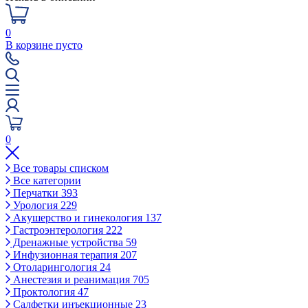
0
В корзине пусто
0
Все товары списком
Все категории
Перчатки
393
Урология
229
Акушерство и гинекология
137
Гастроэнтерология
222
Дренажные устройства
59
Инфузионная терапия
207
Отоларингология
24
Анестезия и реанимация
705
Проктология
47
Салфетки инъекционные
23