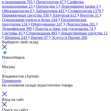
и реанимация
705
Проктология
47
Салфетки
инъекционные
23
Ортопедия
5
Переливание крови
3
Офтальмология
0
Лаборатория
443
Стоматология
1379
Перевязочные средства
350
Хирургия
612
Рентген
31
Одноразовая одежда и белье
244
Гигиеническая
продукция
124
Оборудование
247
Диагностика
201
Дезинфекция
399
Пакеты и баки для утилизации
74
Системы
45
Стерилизация
493
Лекарственные средства
12
Шприцы
243
Прочее
67
Услуги и Прочее
206
Выберите свой склад
Новосибирск
Москва
Владивосток (Артем)
Применить
На основном складе недостаточно товара
Вход на сайт
Поиск по сайту