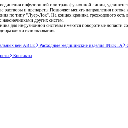
соединения инфузионной или трансфузионной линии, удлинитель
ые растворы и препараты.Позволяет менять направления потока
нения по типу "Луер-Лок". На концах краника трехходового ест
с наконечниками других систем.
ойника для инфузионной системы имеются поворотные лопасти со
одноразового использования.
ральных вен ABLE
Расходные медицинские изделия INEKTA
С
ности
Контакты