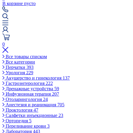
В корзине пусто
0
Все товары списком
Все категории
Перчатки
393
Урология
229
Акушерство и гинекология
137
Гастроэнтерология
222
Дренажные устройства
59
Инфузионная терапия
207
Отоларингология
24
Анестезия и реанимация
705
Проктология
47
Салфетки инъекционные
23
Ортопедия
5
Переливание крови
3
Лаборатория
443