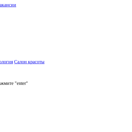
акансии
ология
Салон красоты
ажмите "enter"