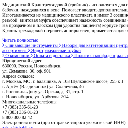
Медицинский Кран трехходовой (тройник) - используется для 
бабочки, находящихся в вене. Помогает вводить дополнительн
Изготавливается из медицинского пластиката и имеет 3 соеди
резьбой, винтовая муфта обеспечивает надежность соединения 
На прозрачном и плоском (для удобства пациента) корпусе тр
Краник трехходовой стерилен, аппирогенен, применяется для 
Читать полностью
Сшивающие инструменты
Наборы для катетеризации цент
ассортимент
Эндотрахеальные трубки
О компании
Оплата и доставка
Политика конфиденциаль
Юридический адрес
630090, Россия, Новосибирск,
ул. Демакова, 30, оф. 901
Адреса складов:
г. Москва, МО, г. Балашиха, А-103 Щёлковское шоссе, 255 к 1
г. Артём (Владивосток) ул. Солнечная, 46
г. Ростов-на-Дону ул. Орская, д. 31, стр. 1
г. Новосибирск, ул. Арбузова 2/14
Многоканальные телефоны
+7 (383) 335-61-23
+7 (383) 336-01-23
8 800 300 82 42
Электронная почта (при отправке запроса укажите свой ИНН)
zakaz@shaklin.ru