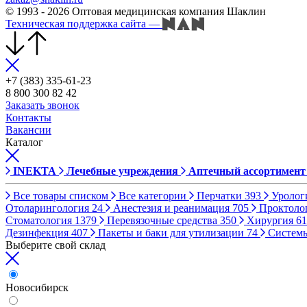
© 1993 - 2026 Оптовая медицинская компания Шаклин
Техническая поддержка сайта
—
+7 (383) 335-61-23
8 800 300 82 42
Заказать звонок
Контакты
Вакансии
Каталог
INEKTA
Лечебные учреждения
Аптечный ассортимент
Все товары списком
Все категории
Перчатки
393
Уролог
Отоларингология
24
Анестезия и реанимация
705
Проктоло
Стоматология
1379
Перевязочные средства
350
Хирургия
61
Дезинфекция
407
Пакеты и баки для утилизации
74
Систем
Выберите свой склад
Новосибирск