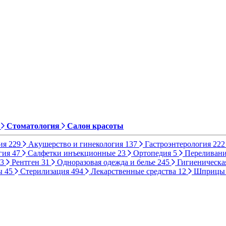
Стоматология
Салон красоты
ия
229
Акушерство и гинекология
137
Гастроэнтерология
222
гия
47
Салфетки инъекционные
23
Ортопедия
5
Переливани
3
Рентген
31
Одноразовая одежда и белье
245
Гигиеническа
ы
45
Стерилизация
494
Лекарственные средства
12
Шприц