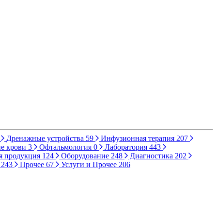
Дренажные устройства
59
Инфузионная терапия
207
е крови
3
Офтальмология
0
Лаборатория
443
я продукция
124
Оборудование
248
Диагностика
202
ы
243
Прочее
67
Услуги и Прочее
206