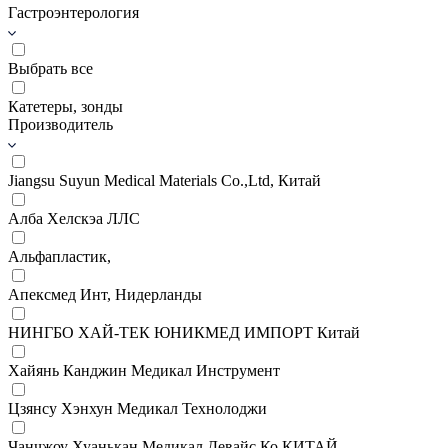
Гастроэнтерология
Выбрать все
Катетеры, зонды
Производитель
Jiangsu Suyun Medical Materials Co.,Ltd, Китай
Алба Хелскэа ЛЛС
Альфапластик,
Апексмед Инт, Нидерланды
НИНГБО ХАЙ-ТЕК ЮНИКМЕД ИМПОРТ Китай
Хайянь Канджин Медикал Инструмент
Цзянсу Хэнхун Медикал Технолоджи
Чанчжоу Хуанькан Медикал Девайс Ко КИТАЙ