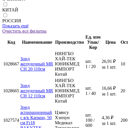
КИТАЙ
РОССИЯ
Показать ещё
Очистить все фильтры
Ед. изм
Код
Наименование
Производство
Упак/
Цена
Ост
Кор
НИНГБО
Зонд
ХАЙ-ТЕК
шт.
26,91 ₽
1028667
желудочный MR
ЮНИКМЕД
10
1 / 20
за 1 шт.
CH 20 110см
ИМПОРТ
Китай
НИНГБО
Зонд
ХАЙ-ТЕК
шт.
16,66 ₽
1028665
желудочный MR
ЮНИКМЕД
20
1 / 40
за 1 шт.
CH 12 110см
ИМПОРТ
Китай
Зонд
аспирационный
Цзянсу
шт.
с в/к Капкон, 50
Хэнхун
4,36 ₽
1027574
100 /
200
см Fr18
Медикал
за 1 шт.
600
ВАКУТЕК
Технолоджи