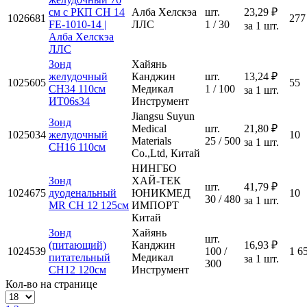
см с РКП СН 14
Алба Хелскэа
шт.
23,29 ₽
1026681
277
FE-1010-14 |
ЛЛС
1 / 30
за 1 шт.
Алба Хелскэа
ЛЛС
Зонд
Хайянь
желудочный
Канджин
шт.
13,24 ₽
1025605
55
CH34 110см
Медикал
1 / 100
за 1 шт.
ИТ06s34
Инструмент
Jiangsu Suyun
Зонд
Medical
шт.
21,80 ₽
1025034
желудочный
10
Materials
25 / 500
за 1 шт.
CH16 110см
Co.,Ltd, Китай
НИНГБО
Зонд
ХАЙ-ТЕК
шт.
41,79 ₽
1024675
дуоденальный
ЮНИКМЕД
10
30 / 480
за 1 шт.
MR CH 12 125см
ИМПОРТ
Китай
Зонд
Хайянь
шт.
(питающий)
Канджин
16,93 ₽
1024539
100 /
1 6
питательный
Медикал
за 1 шт.
300
СН12 120см
Инструмент
Кол-во на странице