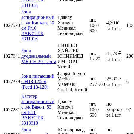
3311018
Зонд
аспирационный
Цзянсу
шт.
с в/к Капкон, 50
Хэнхун
4,36 ₽
1027573
100 /
1 0
см Fr16
Медикал
за 1 шт.
600
ВАКУТЕК
Технолоджи
3311016
НИНГБО
Зонд
ХАЙ-ТЕК
шт.
41,79 ₽
1027041
дуоденальный
ЮНИКМЕД
200
1 / 20
за 1 шт.
MR CH 20 125см
ИМПОРТ
Китай
Jiangsu Suyun
Зонд питающий
Medical
шт.
25,80 ₽
1027379
СН18 120см
6
Materials
25 / 500
за 1 шт.
(Feed 18-120)
Co.,Ltd, Китай
Катетер
аспирационный
Цзянсу
по
шт.
с в/к Вакон, 53
Хэнхун
запросу
1027281
100 /
97
см Fr18
Медикал
600
за 1 шт.
ВАКУТЕК
Технолоджи
3313018
Зонд
Юникорнмед
шт.
по