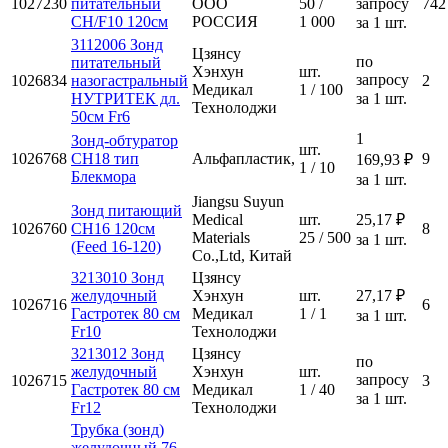
1027230
питательный
ООО
50 /
запросу
742
СН/F10 120см
РОССИЯ
1 000
за 1 шт.
3112006 Зонд
Цзянсу
по
питательный
Хэнхун
шт.
запросу
1026834
назогастральный
2
Медикал
1 / 100
НУТРИТЕК дл.
за 1 шт.
Технолоджи
50см Fr6
1
Зонд-обтуратор
шт.
1026768
СН18 тип
Альфапластик,
9
169,93 ₽
1 / 10
Блекмора
за 1 шт.
Jiangsu Suyun
Зонд питающий
Medical
шт.
25,17 ₽
1026760
СН16 120см
8
Materials
25 / 500
за 1 шт.
(Feed 16-120)
Co.,Ltd, Китай
3213010 Зонд
Цзянсу
желудочный
Хэнхун
шт.
27,17 ₽
1026716
6
Гастротек 80 см
Медикал
1 / 1
за 1 шт.
Fr10
Технолоджи
3213012 Зонд
Цзянсу
по
желудочный
Хэнхун
шт.
запросу
1026715
3
Гастротек 80 см
Медикал
1 / 40
за 1 шт.
Fr12
Технолоджи
Трубка (зонд)
желудочный 76