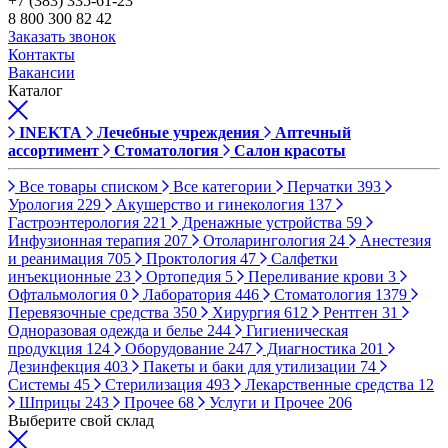
+7 (383) 335-61-23
8 800 300 82 42
Заказать звонок
Контакты
Вакансии
Каталог
INEKTA
Лечебные учреждения
Аптечный
ассортимент
Стоматология
Салон красоты
Все товары списком
Все категории
Перчатки
393
Урология
229
Акушерство и гинекология
137
Гастроэнтерология
221
Дренажные устройства
59
Инфузионная терапия
207
Отоларингология
24
Анестезия
и реанимация
705
Проктология
47
Салфетки
инъекционные
23
Ортопедия
5
Переливание крови
3
Офтальмология
0
Лаборатория
446
Стоматология
1379
Перевязочные средства
350
Хирургия
612
Рентген
31
Одноразовая одежда и белье
244
Гигиеническая
продукция
124
Оборудование
247
Диагностика
201
Дезинфекция
403
Пакеты и баки для утилизации
74
Системы
45
Стерилизация
493
Лекарственные средства
12
Шприцы
243
Прочее
68
Услуги и Прочее
206
Выберите свой склад