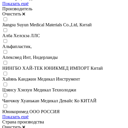
Показать ещё
Производитель
Очистить
Jiangsu Suyun Medical Materials Co.,Ltd, Китай
Алба Хелскэа ЛЛС
Альфапластик,
Апексмед Инт, Нидерланды
НИНГБО ХАЙ-ТЕК ЮНИКМЕД ИМПОРТ Китай
Хайянь Канджин Медикал Инструмент
Цзянсу Хэнхун Медикал Технолоджи
Чанчжоу Хуанькан Медикал Девайс Ко КИТАЙ
Юникорнмед ООО РОССИЯ
Показать ещё
Страна производства
Очистить