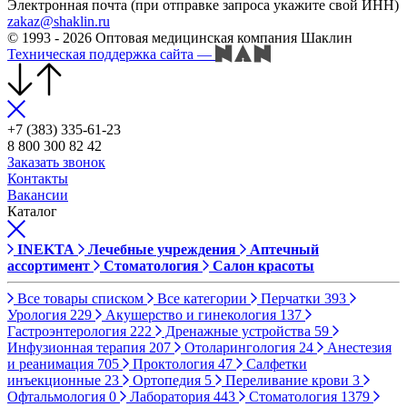
Электронная почта (при отправке запроса укажите свой ИНН)
zakaz@shaklin.ru
© 1993 - 2026 Оптовая медицинская компания Шаклин
Техническая поддержка сайта
—
+7 (383) 335-61-23
8 800 300 82 42
Заказать звонок
Контакты
Вакансии
Каталог
INEKTA
Лечебные учреждения
Аптечный
ассортимент
Стоматология
Салон красоты
Все товары списком
Все категории
Перчатки
393
Урология
229
Акушерство и гинекология
137
Гастроэнтерология
222
Дренажные устройства
59
Инфузионная терапия
207
Отоларингология
24
Анестезия
и реанимация
705
Проктология
47
Салфетки
инъекционные
23
Ортопедия
5
Переливание крови
3
Офтальмология
0
Лаборатория
443
Стоматология
1379