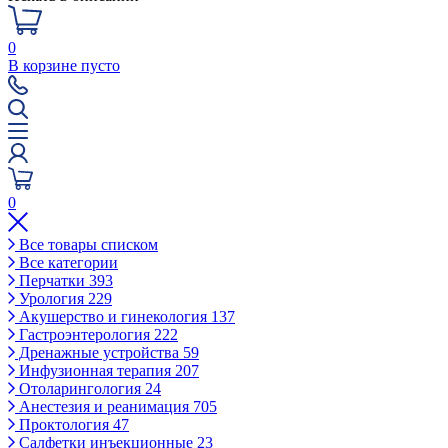
0
В корзине пусто
0
Все товары списком
Все категории
Перчатки
393
Урология
229
Акушерство и гинекология
137
Гастроэнтерология
222
Дренажные устройства
59
Инфузионная терапия
207
Отоларингология
24
Анестезия и реанимация
705
Проктология
47
Салфетки инъекционные
23