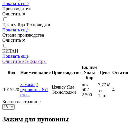
Показать ещё
Производитель
Очистить
Цзянсу Яда Технолоджи
Показать ещё
Страна производства
Очистить
КИТАЙ
Показать ещё
Очистить все фильтры
Ед. изм
Код
Наименование
Производство
Упак/
Цена
Остато
Кор
Зажим д/
шт.
7,77 ₽
Цзянсу Яда
1015520
пуповины №1
50 /
4
за
Технолоджи
стер.
2 500
1 шт.
Кол-во на странице
Зажим для пуповины