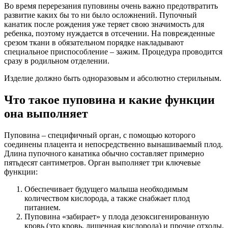
Во время перерезания пуповины очень важно предотвратить
развитие каких бы то ни было осложнений. Пупочный
канатик после рождения уже теряет свою значимость для
ребенка, поэтому нуждается в отсечении. На поврежденные
срезом ткани в обязательном порядке накладывают
специальное приспособление – зажим. Процедура проводится
сразу в родильном отделении.
Изделие должно быть одноразовым и абсолютно стерильным.
Что такое пуповина и какие функции
она выполняет
Пуповина – специфичный орган, с помощью которого
соединены плацента и непосредственно вынашиваемый плод.
Длина пупочного канатика обычно составляет примерно
пятьдесят сантиметров. Орган выполняет три ключевые
функции:
Обеспечивает будущего малыша необходимым
количеством кислорода, а также снабжает плод
питанием.
Пуповина «забирает» у плода дезоксигенированную
кровь (это кровь, лишенная кислорода) и прочие отходы,