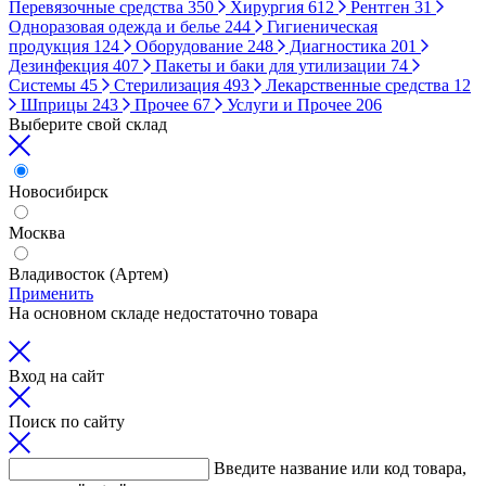
Перевязочные средства
350
Хирургия
612
Рентген
31
Одноразовая одежда и белье
244
Гигиеническая
продукция
124
Оборудование
248
Диагностика
201
Дезинфекция
407
Пакеты и баки для утилизации
74
Системы
45
Стерилизация
493
Лекарственные средства
12
Шприцы
243
Прочее
67
Услуги и Прочее
206
Выберите свой склад
Новосибирск
Москва
Владивосток (Артем)
Применить
На основном складе недостаточно товара
Вход на сайт
Поиск по сайту
Введите название или код товара,