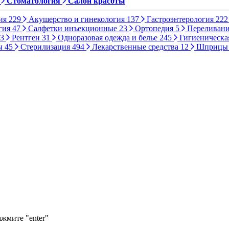
Стоматология
Салон красоты
ия
229
Акушерство и гинекология
137
Гастроэнтерология
222
гия
47
Салфетки инъекционные
23
Ортопедия
5
Переливани
3
Рентген
31
Одноразовая одежда и белье
245
Гигиеническа
ы
45
Стерилизация
494
Лекарственные средства
12
Шприц
ажмите "enter"