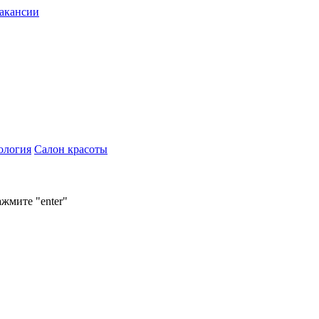
акансии
ология
Салон красоты
ажмите "enter"