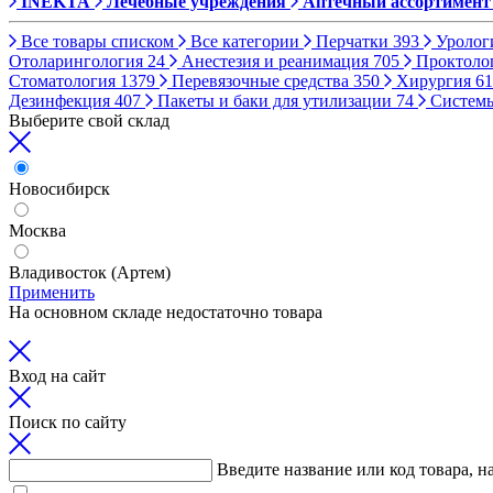
INEKTA
Лечебные учреждения
Аптечный ассортимент
Все товары списком
Все категории
Перчатки
393
Уролог
Отоларингология
24
Анестезия и реанимация
705
Проктоло
Стоматология
1379
Перевязочные средства
350
Хирургия
61
Дезинфекция
407
Пакеты и баки для утилизации
74
Систем
Выберите свой склад
Новосибирск
Москва
Владивосток (Артем)
Применить
На основном складе недостаточно товара
Вход на сайт
Поиск по сайту
Введите название или код товара, н