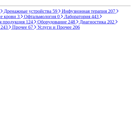
Дренажные устройства
59
Инфузионная терапия
207
е крови
3
Офтальмология
0
Лаборатория
443
я продукция
124
Оборудование
248
Диагностика
202
ы
243
Прочее
67
Услуги и Прочее
206