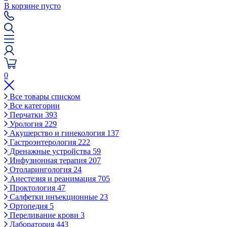
В корзине пусто
0
Все товары списком
Все категории
Перчатки
393
Урология
229
Акушерство и гинекология
137
Гастроэнтерология
222
Дренажные устройства
59
Инфузионная терапия
207
Отоларингология
24
Анестезия и реанимация
705
Проктология
47
Салфетки инъекционные
23
Ортопедия
5
Переливание крови
3
Лаборатория
443