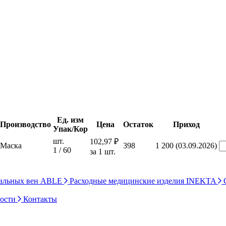
Ед. изм
Производство
Цена
Остаток
Приход
Упак/Кор
шт.
102,97 ₽
Маска
398
1 200 (03.09.2026)
1 / 60
за 1 шт.
ральных вен ABLE
Расходные медицинские изделия INEKTA
С
ности
Контакты