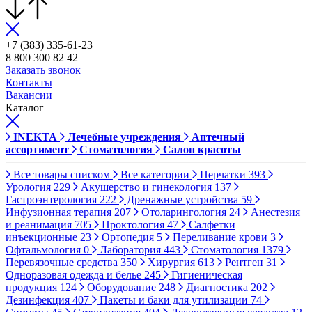
+7 (383) 335-61-23
8 800 300 82 42
Заказать звонок
Контакты
Вакансии
Каталог
INEKTA
Лечебные учреждения
Аптечный
ассортимент
Стоматология
Салон красоты
Все товары списком
Все категории
Перчатки
393
Урология
229
Акушерство и гинекология
137
Гастроэнтерология
222
Дренажные устройства
59
Инфузионная терапия
207
Отоларингология
24
Анестезия
и реанимация
705
Проктология
47
Салфетки
инъекционные
23
Ортопедия
5
Переливание крови
3
Офтальмология
0
Лаборатория
443
Стоматология
1379
Перевязочные средства
350
Хирургия
613
Рентген
31
Одноразовая одежда и белье
245
Гигиеническая
продукция
124
Оборудование
248
Диагностика
202
Дезинфекция
407
Пакеты и баки для утилизации
74