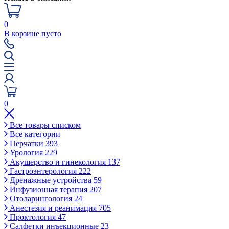
0
В корзине пусто
0
Все товары списком
Все категории
Перчатки
393
Урология
229
Акушерство и гинекология
137
Гастроэнтерология
222
Дренажные устройства
59
Инфузионная терапия
207
Отоларингология
24
Анестезия и реанимация
705
Проктология
47
Салфетки инъекционные
23