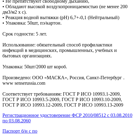
• Не препятствуют свободному дыханию,
• Обладают высокой воздухопроницаемостью (не менее 200
дм3/м2 х с).
• Реакция водной вытяжки (рН) 6,7+-0,1 (Нейтральный)
• Упаковка: 50шт, пэ/картон.
Срок годности: 5 лет.
Использование: обязательный способ профилактики
инфекций в медицинских, промышленных, учебных и
бытовых организациях.
Упаковка: 50шт/2000 шт короб.
Произведено: ООО «МАСКА», Россия, Санкт-Петербург .
www senserussia.com
Соответствует требованиям: ГОСТ Р ИСО 10993.1-2009,
ГОСТ Р ИСО 10993.5-2009, ГОСТ Р ИСО 10993.10-2009,
ГОСТ Р ИСО 10993.12-2009, ГОСТ Р ИСО 10993.13-2009
Регистрационное удостоверение ФСР 2010/08512 с 03.08.2010
по 03.08.2060
Паспорт б/н с по