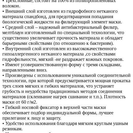
• Трёхслойные, состоит на 100% из полипропиленовых
волокон.
• Внешний слой изготовлен из гидрофобного нетканого
материала спандбонд, для предотвращения попадания
биологической жидкости на фильтрующий элемент маски.
• Средний слой – надежный антибактериальный фильтр,
мелтблаун изготовленный по специальной технологии, что
существенно увеличивает прочность материала и обладает
барьерными свойствами (по отношению к бактериям).
• Внутренний слой изготовлен из высококачественного
гипоаллергенного нетканого материала ,со свойствами
гидрофильности, мягкий -не раздражает кожных покровов.
• Имеют усовершенствованную форму с тремя складками,
направленными вниз.
• Произведены с использованием уникальной соединительной
технологии, при которой предусматривается мощная прокатка
трех слоев мягких и гибких материалов, что устраняет
грубость и неудобства традиционных методов соединения
материалов (склеивание нагрев сшивание и т.п.). Плотность
маски от 60 г/м2.
• Гибкий носовой фиксатор в верхней части маски
обеспечивает подбор индивидуальной формы, лучшее
прилегание к лицу и защиту.
• Удобство использования благодаря мягким круглым ушным
резинкам.