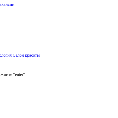
акансии
ология
Салон красоты
ажмите "enter"