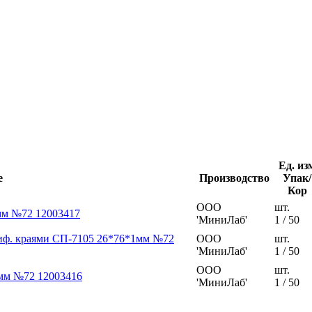
Ед. из
е
Производство
Упак/
Кор
ООО
шт.
мм №72 12003417
'МиниЛаб'
1 / 50
лиф. краями СП-7105 26*76*1мм №72
ООО
шт.
'МиниЛаб'
1 / 50
ООО
шт.
1мм №72 12003416
'МиниЛаб'
1 / 50