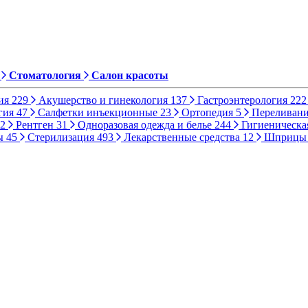
Стоматология
Салон красоты
ия
229
Акушерство и гинекология
137
Гастроэнтерология
222
гия
47
Салфетки инъекционные
23
Ортопедия
5
Переливани
2
Рентген
31
Одноразовая одежда и белье
244
Гигиеническа
ы
45
Стерилизация
493
Лекарственные средства
12
Шприц