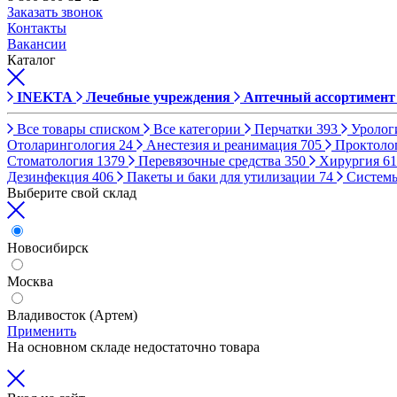
Заказать звонок
Контакты
Вакансии
Каталог
INEKTA
Лечебные учреждения
Аптечный ассортимент
Все товары списком
Все категории
Перчатки
393
Уролог
Отоларингология
24
Анестезия и реанимация
705
Проктоло
Стоматология
1379
Перевязочные средства
350
Хирургия
61
Дезинфекция
406
Пакеты и баки для утилизации
74
Систем
Выберите свой склад
Новосибирск
Москва
Владивосток (Артем)
Применить
На основном складе недостаточно товара