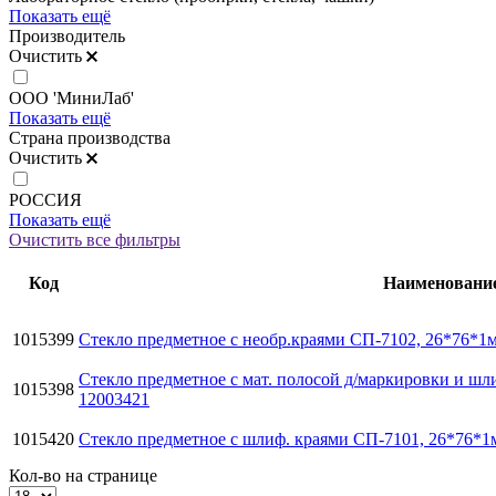
Показать ещё
Производитель
Очистить
ООО 'МиниЛаб'
Показать ещё
Страна производства
Очистить
РОССИЯ
Показать ещё
Очистить все фильтры
Код
Наименовани
1015399
Стекло предметное с необр.краями СП-7102, 26*76*1
Стекло предметное с мат. полосой д/маркировки и ш
1015398
12003421
1015420
Стекло предметное с шлиф. краями СП-7101, 26*76*
Кол-во на странице