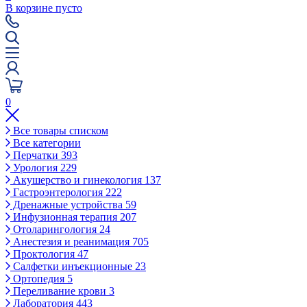
В корзине пусто
0
Все товары списком
Все категории
Перчатки
393
Урология
229
Акушерство и гинекология
137
Гастроэнтерология
222
Дренажные устройства
59
Инфузионная терапия
207
Отоларингология
24
Анестезия и реанимация
705
Проктология
47
Салфетки инъекционные
23
Ортопедия
5
Переливание крови
3
Лаборатория
443