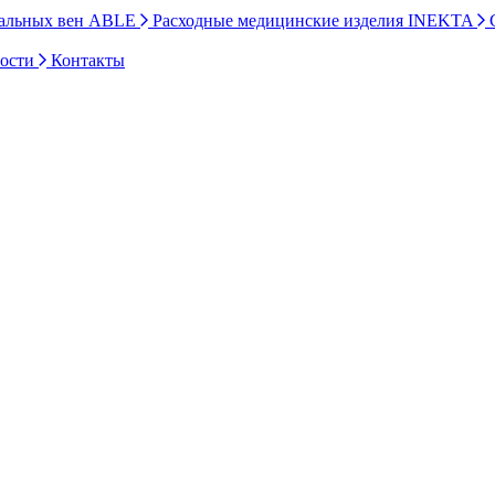
ральных вен ABLE
Расходные медицинские изделия INEKTA
С
ности
Контакты