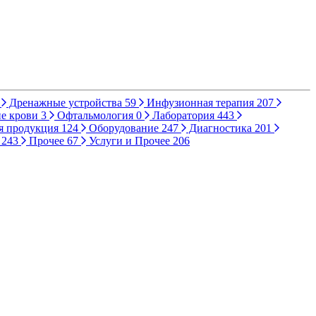
Дренажные устройства
59
Инфузионная терапия
207
е крови
3
Офтальмология
0
Лаборатория
443
я продукция
124
Оборудование
247
Диагностика
201
ы
243
Прочее
67
Услуги и Прочее
206