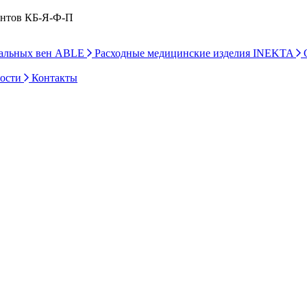
ентов КБ-Я-Ф-П
ральных вен ABLE
Расходные медицинские изделия INEKTA
С
ности
Контакты