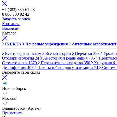
+7 (383) 335-61-23
8 800 300 82 42
Заказать звонок
Контакты
Вакансии
Каталог
INEKTA
Лечебные учреждения
Аптечный ассортимент
Все товары списком
Все категории
Перчатки
393
Уролог
Отоларингология
24
Анестезия и реанимация
705
Проктоло
Стоматология
1379
Перевязочные средства
350
Хирургия
61
Дезинфекция
407
Пакеты и баки для утилизации
74
Систем
Выберите свой склад
Новосибирск
Москва
Владивосток (Артем)
Применить