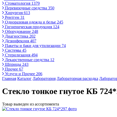
Стоматология
1379
Перевязочные средства
350
Хирургия
613
Рентген
31
Одноразовая одежда и белье
245
Гигиеническая продукция
124
Оборудование
248
Диагностика
202
Дезинфекция
407
Пакеты и баки для утилизации
74
Системы
45
Стерилизация
494
Лекарственные средства
12
Шприцы
243
Прочее
67
Услуги и Прочее
206
Главная
Каталог
Лаборатория
Лабораторная расходка
Лаборатор
Стекло тонкое гнутое КБ 724*
Товар выведен из ассортимента