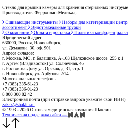
Стекло для крышки камеры для хранения стерильных инструм
Производитель: ФерропластМедикал;
Сшивающие инструменты
Наборы для катетеризации цент
ассортимент
Эндотрахеальные трубки
О компании
Оплата и доставка
Политика конфиденциаль
Юридический адрес
630090, Россия, Новосибирск,
ул. Демакова, 30, оф. 901
Адреса складов:
г. Москва, МО, г. Балашиха, А-103 Щёлковское шоссе, 255 к 1
г. Артём (Владивосток) ул. Солнечная, 46
г. Ростов-на-Дону ул. Орская, д. 31, стр. 1
г. Новосибирск, ул. Арбузова 2/14
Многоканальные телефоны
+7 (383) 335-61-23
+7 (383) 336-01-23
8 800 300 82 42
Электронная почта (при отправке запроса укажите свой ИНН)
zakaz@shaklin.ru
© 1993 - 2026 Оптовая медицинская компания Шаклин
Техническая поддержка сайта
—