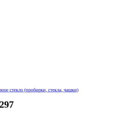
ное стекло (пробирки, стекла, чашки)
297