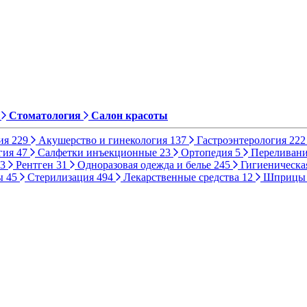
Стоматология
Салон красоты
ия
229
Акушерство и гинекология
137
Гастроэнтерология
222
гия
47
Салфетки инъекционные
23
Ортопедия
5
Переливани
3
Рентген
31
Одноразовая одежда и белье
245
Гигиеническа
ы
45
Стерилизация
494
Лекарственные средства
12
Шприц