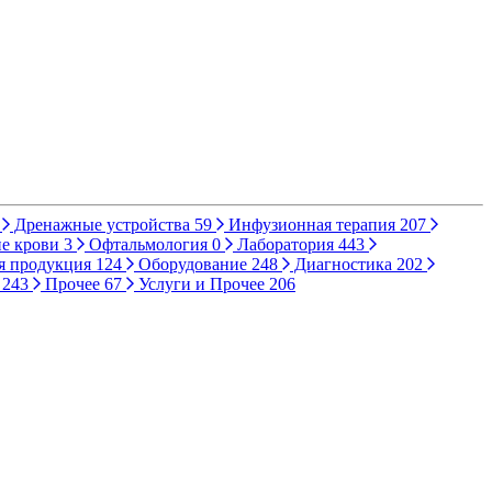
Дренажные устройства
59
Инфузионная терапия
207
е крови
3
Офтальмология
0
Лаборатория
443
я продукция
124
Оборудование
248
Диагностика
202
ы
243
Прочее
67
Услуги и Прочее
206