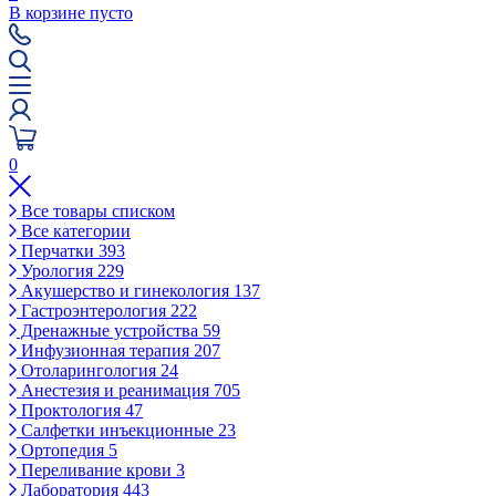
В корзине пусто
0
Все товары списком
Все категории
Перчатки
393
Урология
229
Акушерство и гинекология
137
Гастроэнтерология
222
Дренажные устройства
59
Инфузионная терапия
207
Отоларингология
24
Анестезия и реанимация
705
Проктология
47
Салфетки инъекционные
23
Ортопедия
5
Переливание крови
3
Лаборатория
443