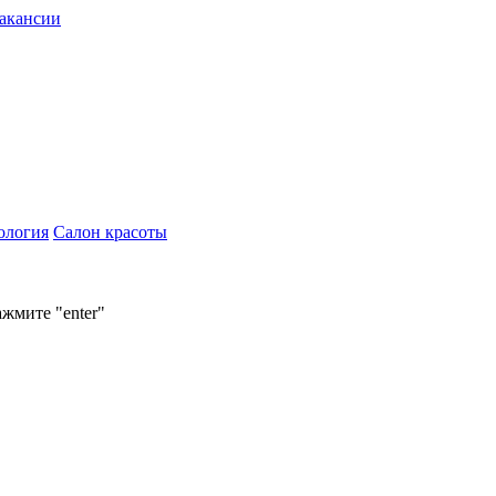
акансии
ология
Салон красоты
ажмите "enter"