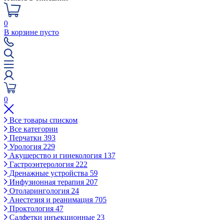
0
В корзине пусто
0
Все товары списком
Все категории
Перчатки
393
Урология
229
Акушерство и гинекология
137
Гастроэнтерология
222
Дренажные устройства
59
Инфузионная терапия
207
Отоларингология
24
Анестезия и реанимация
705
Проктология
47
Салфетки инъекционные
23