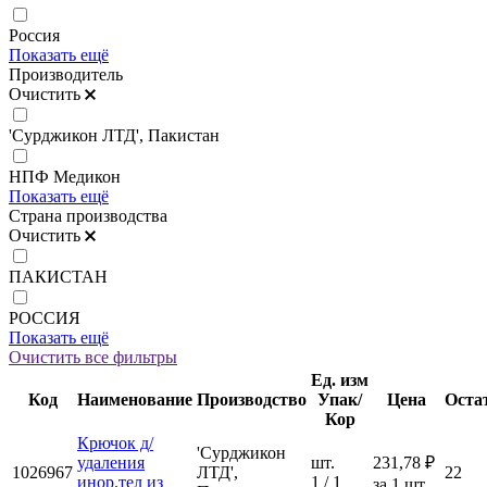
Россия
Показать ещё
Производитель
Очистить
'Сурджикон ЛТД', Пакистан
НПФ Медикон
Показать ещё
Страна производства
Очистить
ПАКИСТАН
РОССИЯ
Показать ещё
Очистить все фильтры
Ед. изм
Код
Наименование
Производство
Упак/
Цена
Оста
Кор
Крючок д/
'Сурджикон
удаления
шт.
231,78 ₽
1026967
ЛТД',
22
инор.тел из
1 / 1
за 1 шт.