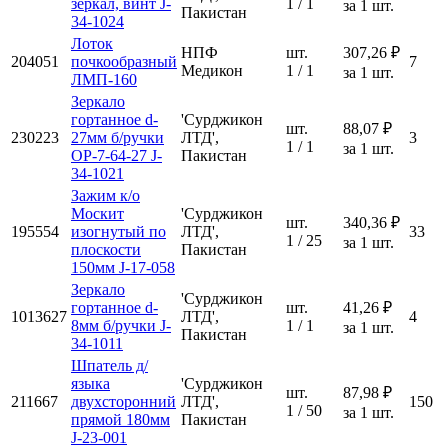
зеркал, винт J-
1 / 1
за 1 шт.
Пакистан
34-1024
Лоток
НПФ
шт.
307,26 ₽
204051
почкообразный
7
Медикон
1 / 1
за 1 шт.
ЛМП-160
Зеркало
гортанное d-
'Сурджикон
шт.
88,07 ₽
230223
27мм б/ручки
ЛТД',
3
1 / 1
за 1 шт.
ОР-7-64-27 J-
Пакистан
34-1021
Зажим к/о
Москит
'Сурджикон
шт.
340,36 ₽
195554
изогнутый по
ЛТД',
33
1 / 25
за 1 шт.
плоскости
Пакистан
150мм J-17-058
Зеркало
'Сурджикон
гортанное d-
шт.
41,26 ₽
1013627
ЛТД',
4
8мм б/ручки J-
1 / 1
за 1 шт.
Пакистан
34-1011
Шпатель д/
языка
'Сурджикон
шт.
87,98 ₽
211667
двухсторонний
ЛТД',
150
1 / 50
за 1 шт.
прямой 180мм
Пакистан
J-23-001