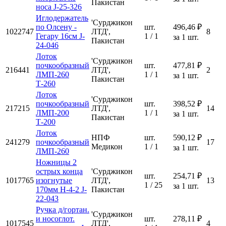
Пакистан
носа J-25-326
Иглодержатель
'Сурджикон
по Олсену -
шт.
496,46 ₽
1022747
ЛТД',
8
Гегару 16см J-
1 / 1
за 1 шт.
Пакистан
24-046
Лоток
'Сурджикон
почкообразный
шт.
477,81 ₽
216441
ЛТД',
2
ЛМП-260
1 / 1
за 1 шт.
Пакистан
Т-260
Лоток
'Сурджикон
почкообразный
шт.
398,52 ₽
217215
ЛТД',
14
ЛМП-200
1 / 1
за 1 шт.
Пакистан
Т-200
Лоток
НПФ
шт.
590,12 ₽
241279
почкообразный
17
Медикон
1 / 1
за 1 шт.
ЛМП-260
Ножницы 2
острых конца
'Сурджикон
шт.
254,71 ₽
1017765
изогнутые
ЛТД',
13
1 / 25
за 1 шт.
170мм Н-4-2 J-
Пакистан
22-043
Ручка д/гортан.
'Сурджикон
и носоглот.
шт.
278,11 ₽
1017545
ЛТД',
4