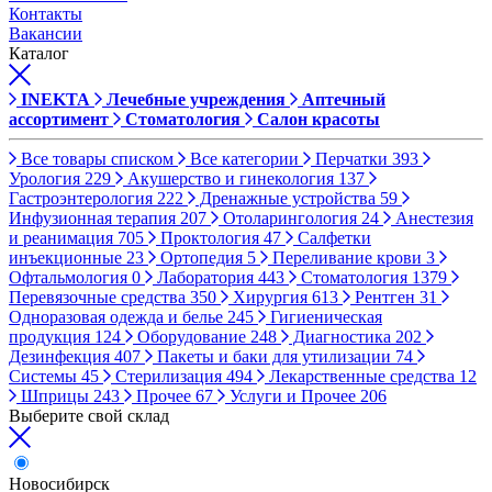
Контакты
Вакансии
Каталог
INEKTA
Лечебные учреждения
Аптечный
ассортимент
Стоматология
Салон красоты
Все товары списком
Все категории
Перчатки
393
Урология
229
Акушерство и гинекология
137
Гастроэнтерология
222
Дренажные устройства
59
Инфузионная терапия
207
Отоларингология
24
Анестезия
и реанимация
705
Проктология
47
Салфетки
инъекционные
23
Ортопедия
5
Переливание крови
3
Офтальмология
0
Лаборатория
443
Стоматология
1379
Перевязочные средства
350
Хирургия
613
Рентген
31
Одноразовая одежда и белье
245
Гигиеническая
продукция
124
Оборудование
248
Диагностика
202
Дезинфекция
407
Пакеты и баки для утилизации
74
Системы
45
Стерилизация
494
Лекарственные средства
12
Шприцы
243
Прочее
67
Услуги и Прочее
206
Выберите свой склад
Новосибирск