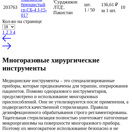
'Сурджикон
брюшистый
шт.
136,61 ₽
203763
ЛТД',
10
ср.СБ-4 J-15-
1 / 50
за 1 шт.
Пакистан
017
Кол-во на странице
1
2
3
4
Многоразовые хирургические
инструменты
Медицинские инструменты – это специализированные
приборы, которые предназначены для терапии, оперирования
пациентов. Помимо одноразового инструментария,
предусмотрено и использование многоразовых
приспособлений. Они не утилизируются после применения, а
подвергаются качественной стерилизации. Правила
дезинфекционного обрабатывания строго регламентированы.
Тщательная стерилизация полностью уничтожает патогенные
микроорганизмы на поверхности многоразового прибора.
Поэтому их многократное использование безопасно и не