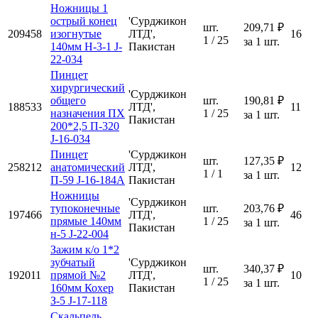
Ножницы 1
острый конец
'Сурджикон
шт.
209,71 ₽
209458
изогнутые
ЛТД',
16
1 / 25
за 1 шт.
140мм Н-3-1 J-
Пакистан
22-034
Пинцет
хирургический
'Сурджикон
общего
шт.
190,81 ₽
188533
ЛТД',
11
назначения ПХ
1 / 25
за 1 шт.
Пакистан
200*2,5 П-320
J-16-034
Пинцет
'Сурджикон
шт.
127,35 ₽
258212
анатомический
ЛТД',
12
1 / 1
за 1 шт.
П-59 J-16-184А
Пакистан
Ножницы
'Сурджикон
тупоконечные
шт.
203,76 ₽
197466
ЛТД',
46
прямые 140мм
1 / 25
за 1 шт.
Пакистан
н-5 J-22-004
Зажим к/о 1*2
зубчатый
'Сурджикон
шт.
340,37 ₽
192011
прямой №2
ЛТД',
10
1 / 25
за 1 шт.
160мм Кохер
Пакистан
З-5 J-17-118
Скальпель