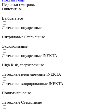
Показать ещё
Перчатки смотровые
Очистить
Выбрать все
Латексные опудренные
Нитриловые Стерильные
Эксклюзивные
Латексные опудренные INEKTA
High Risk, сверхпрочные
Латексные неопудренные INEKTA
Латексные хлорированные INEKTA
Полиэтиленовые
Латексные Стерильные