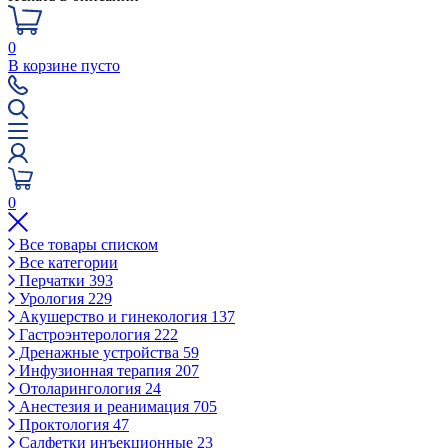
0
В корзине пусто
0
Все товары списком
Все категории
Перчатки
393
Урология
229
Акушерство и гинекология
137
Гастроэнтерология
222
Дренажные устройства
59
Инфузионная терапия
207
Отоларингология
24
Анестезия и реанимация
705
Проктология
47
Салфетки инъекционные
23