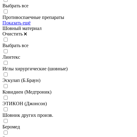
Выбрать все
Противоспаечные препараты
Показать ещё
Шовный материал
Очистить
Выбрать все
Линтекс
Иглы хирургические (шовные)
Эскулап (Б.Браун)
Ковидиен (Медтроник)
ЭТИКОН (Джонсон)
Шовник других произв.
Беромед