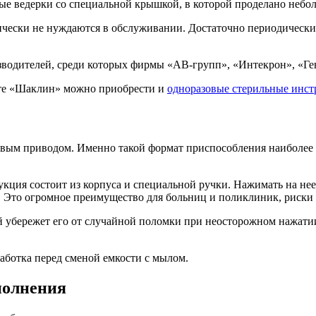
ые ведерки со специальной крышкой, в которой проделано небол
ически не нуждаются в обслуживании. Достаточно периодически
изводителей, среди которых фирмы «AB-групп», «Интекрон», «Г
йте «Шаклин» можно приобрести и
одноразовые стерильные инс
евым приводом. Именно такой формат приспособления наиболее 
укция состоит из корпуса и специальной ручки. Нажимать на не
м. Это огромное преимущество для больниц и поликлиник, риск
й убережет его от случайной поломки при неосторожном нажатии
аботка перед сменой емкости с мылом.
полнения