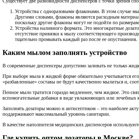
Существует две разновидности диспенсеров с точки зрения спо
Устройства с одноразовыми флаконами. В этом случае мы
Другими словами, флаконы являются расходным материал
поскольку другие флаконы могут не подойти по размерам
Устройства наливного формата. Это многократные дозат
отсутствие привязки к мылу соответствующего производ
тщательно промывать каждый раз после ее опустошения.
Каким мылом заполнять устройство
В современные диспенсеры допустимо заливать не только жидк
При выборе мыла в жидкой форме обязательно учитывается его
«разбавленные» составы не будут качественно мылиться и, соо
Пенное мыло тратится гораздо медленнее, чем жидкое. Это связ
вспомогательные добавки в виде увлажняющих или лечебных 
Заполнять дозаторы можно и антисептиком – это наиболее ак
поддерживают максимальный уровень санитарии.
В качестве наполнителя медицинских диспенсеров используют
Где купить оптом дозаторы в Москве?