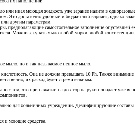
соба их наполнения:
ло или иная моющая жидкость уже заранее налита в одноразовы
ом. Это достаточно удобный и бюджетный вариант, однако важно
 или другим параметрам.
оры, предполагающие самостоятельное заполнение опустевшей е
ителя. Можно закупать мыло любой марки, любой консистенции.
ое мыло, но и так называемое пенное мыло.
 кислотность. Она не должна превышать 10 Ph. Также внимание
тветственно, их расход будет стремительным.
ано с тем, что при нажатии на дозатор на руки попадает уже вс
компонентов.
туально для больничных учреждений. Дезинфицирующие составы
ся и моющие средства.