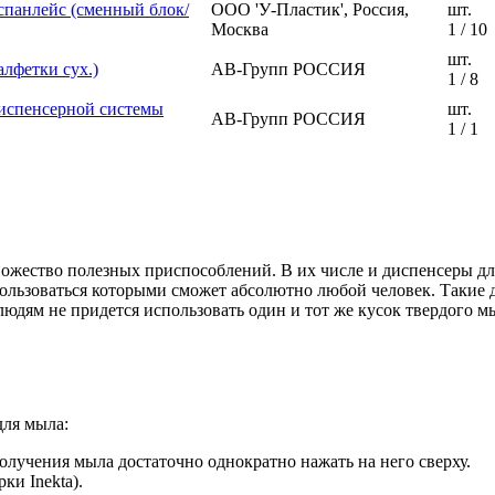
спанлейс (сменный блок/
ООО 'У-Пластик', Россия,
шт.
Москва
1 / 10
шт.
алфетки сух.)
АВ-Групп РОССИЯ
1 / 8
диспенсерной системы
шт.
АВ-Групп РОССИЯ
1 / 1
жество полезных приспособлений. В их числе и диспенсеры дл
ользоваться которыми сможет абсолютно любой человек. Такие 
 людям не придется использовать один и тот же кусок твердого 
для мыла:
лучения мыла достаточно однократно нажать на него сверху.
ки Inekta).