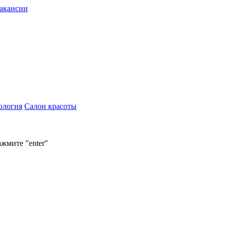
акансии
ология
Салон красоты
ажмите "enter"