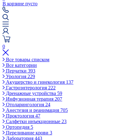
В корзине пусто
0
Все товары списком
Все категории
Перчатки
393
Урология
229
Акушерство и гинекология
137
Гастроэнтерология
222
Дренажные устройства
59
Инфузионная терапия
207
Отоларингология
24
Анестезия и реанимация
705
Проктология
47
Салфетки инъекционные
23
Ортопедия
5
Переливание крови
3
Лаборатория
443