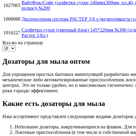
ВайтФоксСофт (салфетки сухие 140ммх300мм, пл.40, 
1027065
ролик)) №200
1009088
Диспенсерная система РАСТЕР 3,8 л (ведро/емкость+с
Салфетки сухие (сменный блок) 145*220мм №300 (д/
1016227
Растер 3,8л.)
Кол-во на странице
Дозаторы для мыла оптом
Для упрощения простых бытовых манипуляций разработано мно
механические либо автоматизированные приспособления, восп
центрах. Это не только удобно, но и максимально гигиенично:
руки гораздо эффективнее.
Какие есть дозаторы для мыла
Наш ассортимент представлен следующими видами дозаторов 
Небольшие дозаторы, накручивающиеся на флакон. Для по
Локтевые приспособления (в том числе и собственной мар