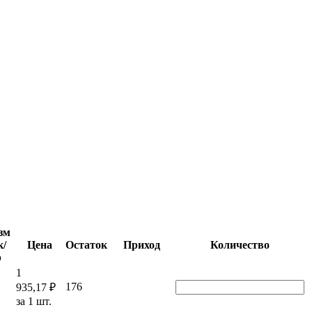
зм
к/
Цена
Остаток
Приход
Количество
р
1
176
935,17 ₽
за 1 шт.