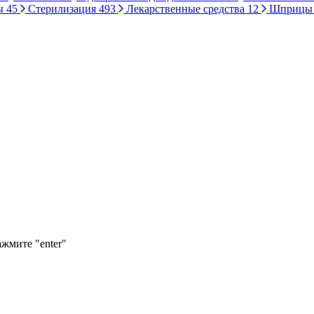
ы
45
Стерилизация
493
Лекарственные средства
12
Шприц
ажмите "enter"