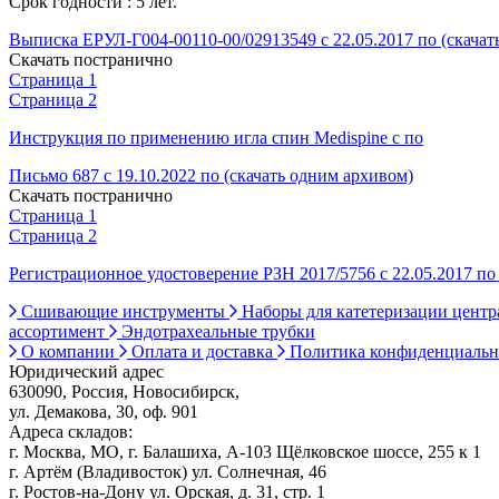
Срок годности : 5 лет.
Выписка ЕРУЛ-Г004-00110-00/02913549 с 22.05.2017 по (скачат
Скачать постранично
Страница 1
Страница 2
Инструкция по применению игла спин Medispine с по
Письмо 687 с 19.10.2022 по (скачать одним архивом)
Скачать постранично
Страница 1
Страница 2
Регистрационное удостоверение РЗН 2017/5756 с 22.05.2017 по 
Сшивающие инструменты
Наборы для катетеризации цент
ассортимент
Эндотрахеальные трубки
О компании
Оплата и доставка
Политика конфиденциаль
Юридический адрес
630090, Россия, Новосибирск,
ул. Демакова, 30, оф. 901
Адреса складов:
г. Москва, МО, г. Балашиха, А-103 Щёлковское шоссе, 255 к 1
г. Артём (Владивосток) ул. Солнечная, 46
г. Ростов-на-Дону ул. Орская, д. 31, стр. 1