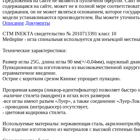
Предложения на сайте не являются публичной офертой. Сайт 
содержащаяся на сайте, может не в полной мере соответствоват
содержания, он не может являться основанием, которое госуда
модели устанавливаются производителем. Вы можете уточнить 
Описание
Документы
СТМ INEKTA свидетельство № 2010713391 класс 10
Medispine - игла спинальная используется для инъекций местн
Технические характеристики:
Размер иглы 25G, длина иглы 90 мм(+/-0,04мм), наружный диаме
Пункционная игла изготовлена из высококачественной хирурги
атравматичное введение.
Острие с коротким срезом Квинке упрощает пункцию.
Прозрачная камера (ликвор-идентификатор) позволяет быстро 
-наличие стилета (мандрен) в иглах всех размеров
-все иглы имеют разъем «Луер», а также соединение «Луер-Лок
- проводник (интродьюсер) отсутствует,
- цветовая кодировка стилета.
Используемые материалы: нержавеющая сталь, акрилонитрилбут
Все изделие изготовлено из материалов с высокой степенью б