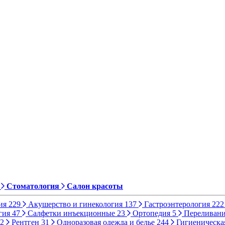
Стоматология
Салон красоты
ия
229
Акушерство и гинекология
137
Гастроэнтерология
222
гия
47
Салфетки инъекционные
23
Ортопедия
5
Переливани
2
Рентген
31
Одноразовая одежда и белье
244
Гигиеническа