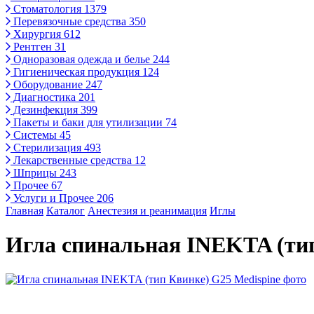
Стоматология
1379
Перевязочные средства
350
Хирургия
612
Рентген
31
Одноразовая одежда и белье
244
Гигиеническая продукция
124
Оборудование
247
Диагностика
201
Дезинфекция
399
Пакеты и баки для утилизации
74
Системы
45
Стерилизация
493
Лекарственные средства
12
Шприцы
243
Прочее
67
Услуги и Прочее
206
Главная
Каталог
Анестезия и реанимация
Иглы
Игла спинальная INEKTA (тип