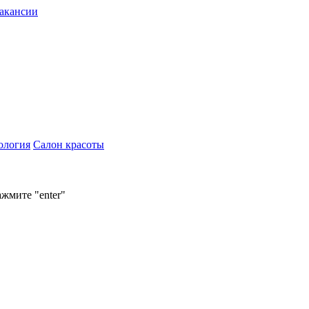
акансии
ология
Салон красоты
ажмите "enter"