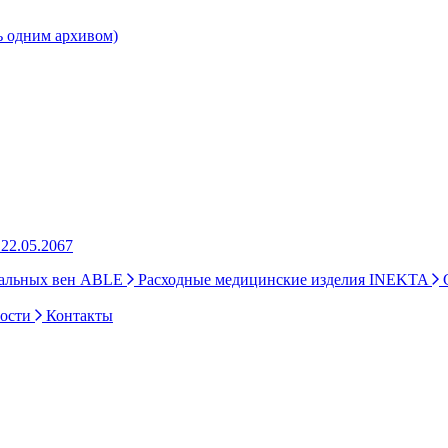
ь одним архивом)
22.05.2067
ральных вен ABLE
Расходные медицинские изделия INEKTA
С
ности
Контакты