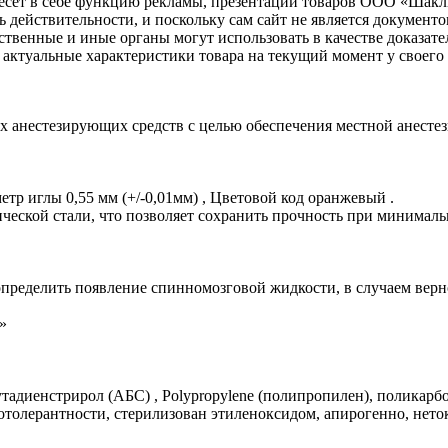
несет в себе функцию рекламы, презентации товаров ООО «Шакл
ь действительности, и поскольку сам сайт не является документ
рственные и иные органы могут использовать в качестве доказат
актуальные характеристики товара на текущий момент у своего
ых анестезирующих средств с целью обеспечения местной анестез
тр иглы 0,55 мм (+/-0,01мм) , Цветовой код оранжевый .
ческой стали, что позволяет сохранить прочность при минималь
определить появление спинномозговой жидкости, в случаем вер
»
адиенстрирол (АБС) , Polypropylene (полипропилен), поликарбо
иотолерантности, стерилизован этиленоксидом, апирогенно, нет