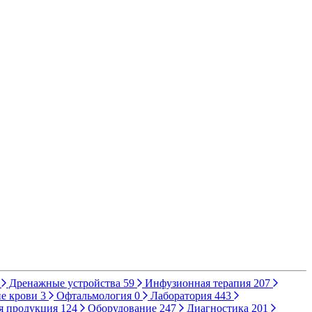
Дренажные устройства
59
Инфузионная терапия
207
е крови
3
Офтальмология
0
Лаборатория
443
я продукция
124
Оборудование
247
Диагностика
201