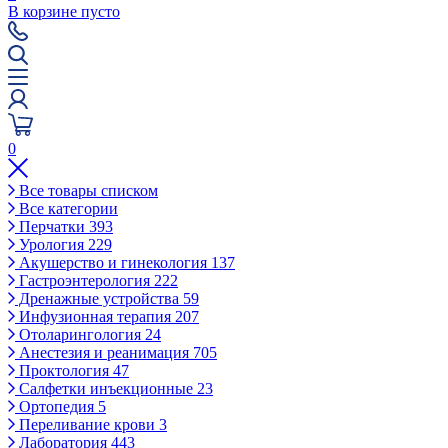
В корзине пусто
0
Все товары списком
Все категории
Перчатки
393
Урология
229
Акушерство и гинекология
137
Гастроэнтерология
222
Дренажные устройства
59
Инфузионная терапия
207
Отоларингология
24
Анестезия и реанимация
705
Проктология
47
Салфетки инъекционные
23
Ортопедия
5
Переливание крови
3
Лаборатория
443