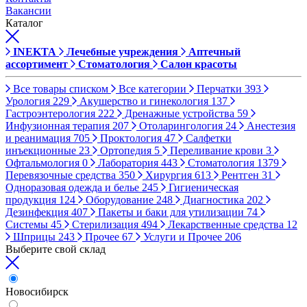
Вакансии
Каталог
INEKTA
Лечебные учреждения
Аптечный
ассортимент
Стоматология
Салон красоты
Все товары списком
Все категории
Перчатки
393
Урология
229
Акушерство и гинекология
137
Гастроэнтерология
222
Дренажные устройства
59
Инфузионная терапия
207
Отоларингология
24
Анестезия
и реанимация
705
Проктология
47
Салфетки
инъекционные
23
Ортопедия
5
Переливание крови
3
Офтальмология
0
Лаборатория
443
Стоматология
1379
Перевязочные средства
350
Хирургия
613
Рентген
31
Одноразовая одежда и белье
245
Гигиеническая
продукция
124
Оборудование
248
Диагностика
202
Дезинфекция
407
Пакеты и баки для утилизации
74
Системы
45
Стерилизация
494
Лекарственные средства
12
Шприцы
243
Прочее
67
Услуги и Прочее
206
Выберите свой склад
Новосибирск