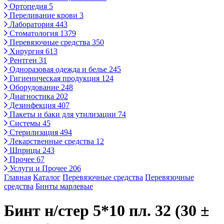
Ортопедия
5
Переливание крови
3
Лаборатория
443
Стоматология
1379
Перевязочные средства
350
Хирургия
613
Рентген
31
Одноразовая одежда и белье
245
Гигиеническая продукция
124
Оборудование
248
Диагностика
202
Дезинфекция
407
Пакеты и баки для утилизации
74
Системы
45
Стерилизация
494
Лекарственные средства
12
Шприцы
243
Прочее
67
Услуги и Прочее
206
Главная
Каталог
Перевязочные средства
Перевязочные
средства
Бинты марлевые
Бинт н/стер 5*10 пл. 32 (30 ±