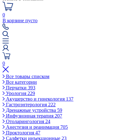
0
В корзине пусто
0
Все товары списком
Все категории
Перчатки
393
Урология
229
Акушерство и гинекология
137
Гастроэнтерология
222
Дренажные устройства
59
Инфузионная терапия
207
Отоларингология
24
Анестезия и реанимация
705
Проктология
47
Салфетки инъекционные
23