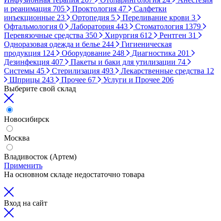
и реанимация
705
Проктология
47
Салфетки
инъекционные
23
Ортопедия
5
Переливание крови
3
Офтальмология
0
Лаборатория
443
Стоматология
1379
Перевязочные средства
350
Хирургия
612
Рентген
31
Одноразовая одежда и белье
244
Гигиеническая
продукция
124
Оборудование
248
Диагностика
201
Дезинфекция
407
Пакеты и баки для утилизации
74
Системы
45
Стерилизация
493
Лекарственные средства
12
Шприцы
243
Прочее
67
Услуги и Прочее
206
Выберите свой склад
Новосибирск
Москва
Владивосток (Артем)
Применить
На основном складе недостаточно товара
Вход на сайт