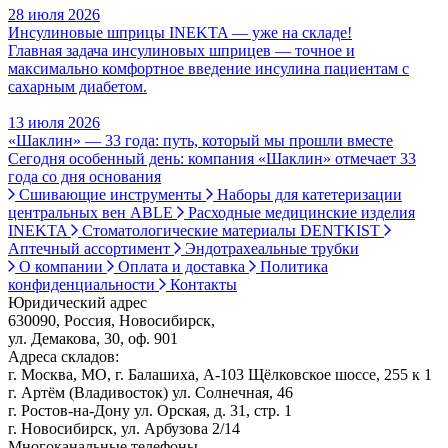
28 июля 2026
Инсулиновые шприцы INEKTA — уже на складе!
Главная задача инсулиновых шприцев — точное и
максимально комфортное введение инсулина пациентам с
сахарным диабетом.
13 июля 2026
«Шаклин» — 33 года: путь, который мы прошли вместе
Сегодня особенный день: компания «Шаклин» отмечает 33
года со дня основания
Сшивающие инструменты
Наборы для катетеризации
центральных вен ABLE
Расходные медицинские изделия
INEKTA
Стоматологические материалы DENTKIST
Аптечный ассортимент
Эндотрахеальные трубки
О компании
Оплата и доставка
Политика
конфиденциальности
Контакты
Юридический адрес
630090, Россия, Новосибирск,
ул. Демакова, 30, оф. 901
Адреса складов:
г. Москва, МО, г. Балашиха, А-103 Щёлковское шоссе, 255 к 1
г. Артём (Владивосток) ул. Солнечная, 46
г. Ростов-на-Дону ул. Орская, д. 31, стр. 1
г. Новосибирск, ул. Арбузова 2/14
Многоканальные телефоны