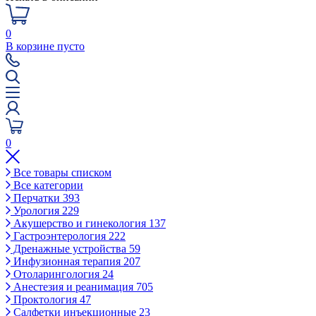
0
В корзине пусто
0
Все товары списком
Все категории
Перчатки
393
Урология
229
Акушерство и гинекология
137
Гастроэнтерология
222
Дренажные устройства
59
Инфузионная терапия
207
Отоларингология
24
Анестезия и реанимация
705
Проктология
47
Салфетки инъекционные
23