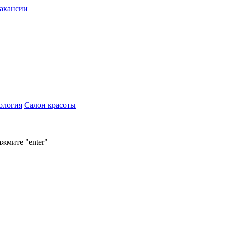
акансии
ология
Салон красоты
ажмите "enter"