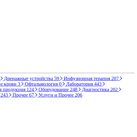
Дренажные устройства
59
Инфузионная терапия
207
е крови
3
Офтальмология
0
Лаборатория
443
я продукция
124
Оборудование
248
Диагностика
202
ы
243
Прочее
67
Услуги и Прочее
206