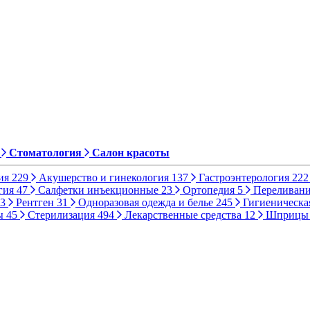
Стоматология
Салон красоты
ия
229
Акушерство и гинекология
137
Гастроэнтерология
222
гия
47
Салфетки инъекционные
23
Ортопедия
5
Переливани
3
Рентген
31
Одноразовая одежда и белье
245
Гигиеническа
ы
45
Стерилизация
494
Лекарственные средства
12
Шприц