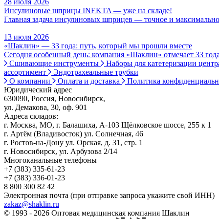
28 июля 2026
Инсулиновые шприцы INEKTA — уже на складе!
Главная задача инсулиновых шприцев — точное и максимально
13 июля 2026
«Шаклин» — 33 года: путь, который мы прошли вместе
Сегодня особенный день: компания «Шаклин» отмечает 33 года
Сшивающие инструменты
Наборы для катетеризации цент
ассортимент
Эндотрахеальные трубки
О компании
Оплата и доставка
Политика конфиденциаль
Юридический адрес
630090, Россия, Новосибирск,
ул. Демакова, 30, оф. 901
Адреса складов:
г. Москва, МО, г. Балашиха, А-103 Щёлковское шоссе, 255 к 1
г. Артём (Владивосток) ул. Солнечная, 46
г. Ростов-на-Дону ул. Орская, д. 31, стр. 1
г. Новосибирск, ул. Арбузова 2/14
Многоканальные телефоны
+7 (383) 335-61-23
+7 (383) 336-01-23
8 800 300 82 42
Электронная почта (при отправке запроса укажите свой ИНН)
zakaz@shaklin.ru
© 1993 - 2026 Оптовая медицинская компания Шаклин