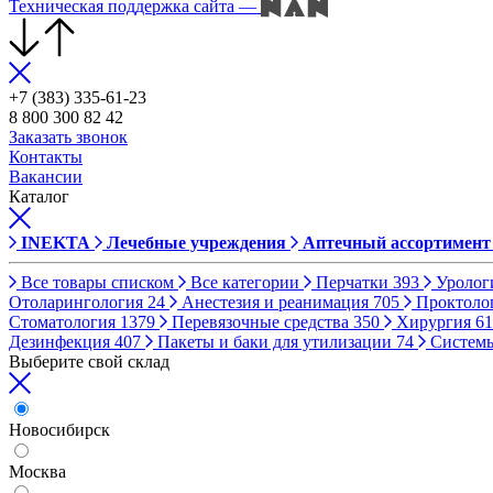
Техническая поддержка сайта
—
+7 (383) 335-61-23
8 800 300 82 42
Заказать звонок
Контакты
Вакансии
Каталог
INEKTA
Лечебные учреждения
Аптечный ассортимент
Все товары списком
Все категории
Перчатки
393
Уролог
Отоларингология
24
Анестезия и реанимация
705
Проктоло
Стоматология
1379
Перевязочные средства
350
Хирургия
61
Дезинфекция
407
Пакеты и баки для утилизации
74
Систем
Выберите свой склад
Новосибирск
Москва