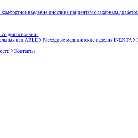
 комфортное введение инсулина пациентам с сахарным диабетом
 со дня основания
ральных вен ABLE
Расходные медицинские изделия INEKTA
С
ности
Контакты