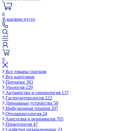
0
В корзине пусто
0
Все товары списком
Все категории
Перчатки
393
Урология
229
Акушерство и гинекология
137
Гастроэнтерология
222
Дренажные устройства
59
Инфузионная терапия
207
Отоларингология
24
Анестезия и реанимация
705
Проктология
47
Салфетки инъекционные
23