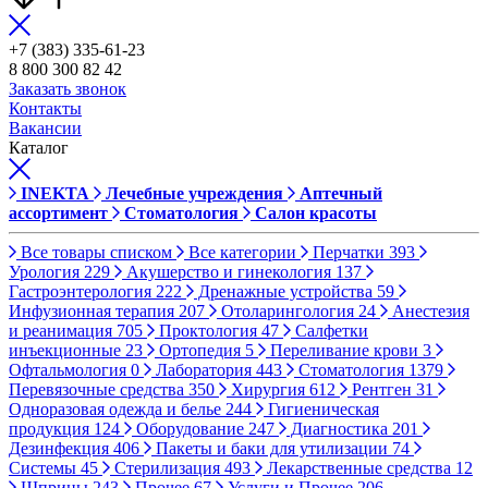
+7 (383) 335-61-23
8 800 300 82 42
Заказать звонок
Контакты
Вакансии
Каталог
INEKTA
Лечебные учреждения
Аптечный
ассортимент
Стоматология
Салон красоты
Все товары списком
Все категории
Перчатки
393
Урология
229
Акушерство и гинекология
137
Гастроэнтерология
222
Дренажные устройства
59
Инфузионная терапия
207
Отоларингология
24
Анестезия
и реанимация
705
Проктология
47
Салфетки
инъекционные
23
Ортопедия
5
Переливание крови
3
Офтальмология
0
Лаборатория
443
Стоматология
1379
Перевязочные средства
350
Хирургия
612
Рентген
31
Одноразовая одежда и белье
244
Гигиеническая
продукция
124
Оборудование
247
Диагностика
201
Дезинфекция
406
Пакеты и баки для утилизации
74
Системы
45
Стерилизация
493
Лекарственные средства
12
Шприцы
243
Прочее
67
Услуги и Прочее
206