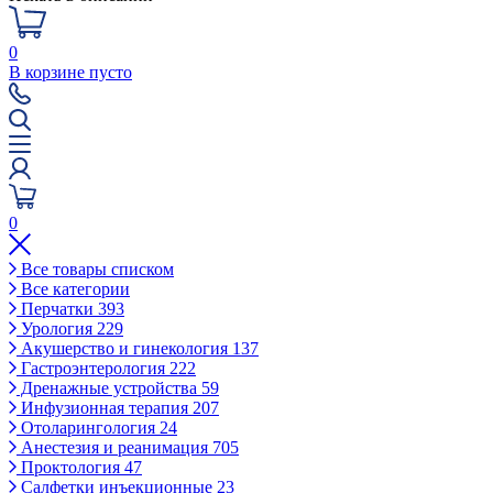
0
В корзине пусто
0
Все товары списком
Все категории
Перчатки
393
Урология
229
Акушерство и гинекология
137
Гастроэнтерология
222
Дренажные устройства
59
Инфузионная терапия
207
Отоларингология
24
Анестезия и реанимация
705
Проктология
47
Салфетки инъекционные
23