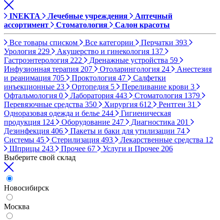
INEKTA
Лечебные учреждения
Аптечный
ассортимент
Стоматология
Салон красоты
Все товары списком
Все категории
Перчатки
393
Урология
229
Акушерство и гинекология
137
Гастроэнтерология
222
Дренажные устройства
59
Инфузионная терапия
207
Отоларингология
24
Анестезия
и реанимация
705
Проктология
47
Салфетки
инъекционные
23
Ортопедия
5
Переливание крови
3
Офтальмология
0
Лаборатория
443
Стоматология
1379
Перевязочные средства
350
Хирургия
612
Рентген
31
Одноразовая одежда и белье
244
Гигиеническая
продукция
124
Оборудование
247
Диагностика
201
Дезинфекция
406
Пакеты и баки для утилизации
74
Системы
45
Стерилизация
493
Лекарственные средства
12
Шприцы
243
Прочее
67
Услуги и Прочее
206
Выберите свой склад
Новосибирск
Москва