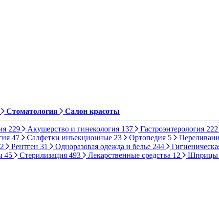
Стоматология
Салон красоты
ия
229
Акушерство и гинекология
137
Гастроэнтерология
222
гия
47
Салфетки инъекционные
23
Ортопедия
5
Переливани
2
Рентген
31
Одноразовая одежда и белье
244
Гигиеническа
ы
45
Стерилизация
493
Лекарственные средства
12
Шприц