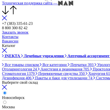
Техническая поддержка сайта
—
+7 (383) 335-61-23
8 800 300 82 42
Заказать звонок
Контакты
Вакансии
Каталог
INEKTA
Лечебные учреждения
Аптечный ассортимент
Все товары списком
Все категории
Перчатки
393
Уролог
Отоларингология
24
Анестезия и реанимация
705
Проктоло
Стоматология
1379
Перевязочные средства
350
Хирургия
61
Дезинфекция
406
Пакеты и баки для утилизации
74
Систем
Выберите свой склад
Новосибирск
Москва