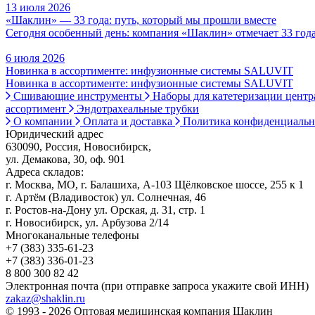
13 июля 2026
«Шаклин» — 33 года: путь, который мы прошли вместе
Сегодня особенный день: компания «Шаклин» отмечает 33 года
6 июля 2026
Новинка в ассортименте: инфузионные системы SALUVIT
Новинка в ассортименте: инфузионные системы SALUVIT
Сшивающие инструменты
Наборы для катетеризации цент
ассортимент
Эндотрахеальные трубки
О компании
Оплата и доставка
Политика конфиденциаль
Юридический адрес
630090, Россия, Новосибирск,
ул. Демакова, 30, оф. 901
Адреса складов:
г. Москва, МО, г. Балашиха, А-103 Щёлковское шоссе, 255 к 1
г. Артём (Владивосток) ул. Солнечная, 46
г. Ростов-на-Дону ул. Орская, д. 31, стр. 1
г. Новосибирск, ул. Арбузова 2/14
Многоканальные телефоны
+7 (383) 335-61-23
+7 (383) 336-01-23
8 800 300 82 42
Электронная почта (при отправке запроса укажите свой ИНН)
zakaz@shaklin.ru
© 1993 - 2026 Оптовая медицинская компания Шаклин