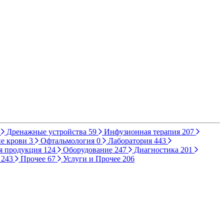
Дренажные устройства
59
Инфузионная терапия
207
е крови
3
Офтальмология
0
Лаборатория
443
я продукция
124
Оборудование
247
Диагностика
201
ы
243
Прочее
67
Услуги и Прочее
206