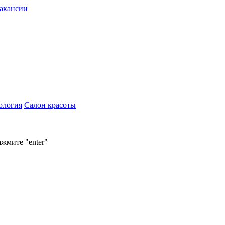
акансии
ология
Салон красоты
ажмите "enter"