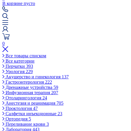
В корзине пусто
0
Все товары списком
Все категории
Перчатки
393
Урология
229
Акушерство и гинекология
137
Гастроэнтерология
222
Дренажные устройства
59
Инфузионная терапия
207
Отоларингология
24
Анестезия и реанимация
705
Проктология
47
Салфетки инъекционные
23
Ортопедия
5
Переливание крови
3
Лаборатория
443