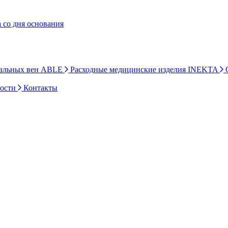
 со дня основания
ральных вен ABLE
Расходные медицинские изделия INEKTA
С
ности
Контакты