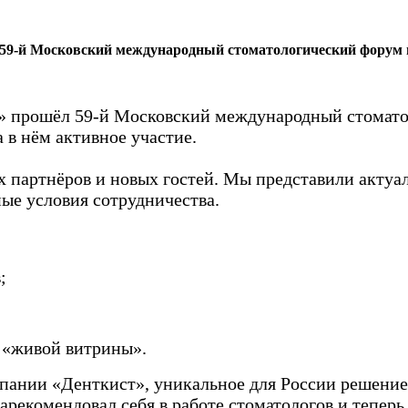
л 59-й Московский международный стоматологический форум
по» прошёл 59-й Московский международный стомат
в нём активное участие.
х партнёров и новых гостей. Мы представили актуа
ые условия сотрудничества.
;
 «живой витрины».
пании «Денткист», уникальное для России решени
арекомендовал себя в работе стоматологов и теперь 