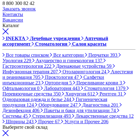
8 800 300 82 42
Заказать звонок
Контакты
Вакансии
Каталог
INEKTA
Лечебные учреждения
Аптечный
ассортимент
Стоматология
Салон красоты
Все товары списком
Все категории
Перчатки
393
Урология
229
Акушерство и гинекология
137
Гастроэнтерология
222
Дренажные устройства
59
Инфузионная терапия
207
Отоларингология
24
Анестезия
и реанимация
705
Проктология
47
Салфетки
инъекционные
23
Ортопедия
5
Переливание крови
3
Офтальмология
0
Лаборатория
443
Стоматология
1379
Перевязочные средства
350
Хирургия
612
Рентген
31
Одноразовая одежда и белье
244
Гигиеническая
продукция
124
Оборудование
247
Диагностика
201
Дезинфекция
406
Пакеты и баки для утилизации
74
Системы
45
Стерилизация
493
Лекарственные средства
12
Шприцы
243
Прочее
67
Услуги и Прочее
206
Выберите свой склад