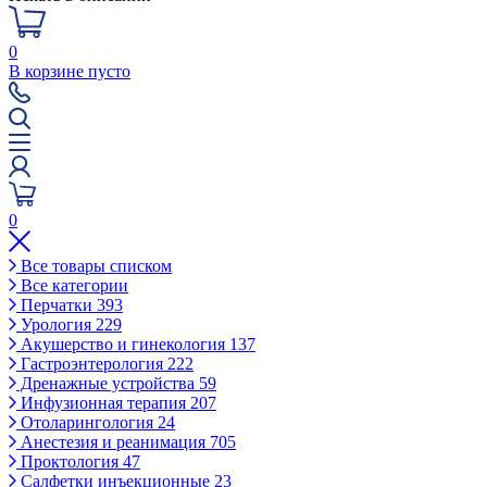
0
В корзине пусто
0
Все товары списком
Все категории
Перчатки
393
Урология
229
Акушерство и гинекология
137
Гастроэнтерология
222
Дренажные устройства
59
Инфузионная терапия
207
Отоларингология
24
Анестезия и реанимация
705
Проктология
47
Салфетки инъекционные
23