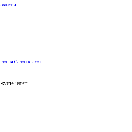
акансии
ология
Салон красоты
ажмите "enter"