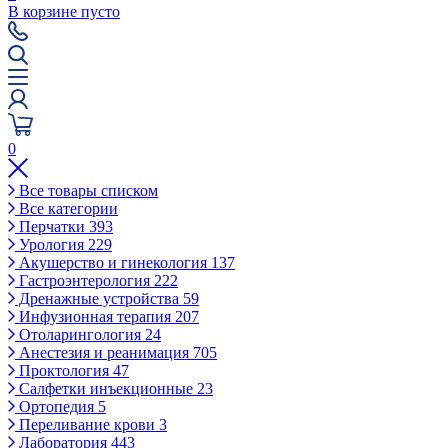
В корзине пусто
0
Все товары списком
Все категории
Перчатки
393
Урология
229
Акушерство и гинекология
137
Гастроэнтерология
222
Дренажные устройства
59
Инфузионная терапия
207
Отоларингология
24
Анестезия и реанимация
705
Проктология
47
Салфетки инъекционные
23
Ортопедия
5
Переливание крови
3
Лаборатория
443