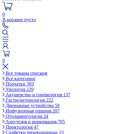
0
В корзине пусто
0
Все товары списком
Все категории
Перчатки
393
Урология
229
Акушерство и гинекология
137
Гастроэнтерология
222
Дренажные устройства
59
Инфузионная терапия
207
Отоларингология
24
Анестезия и реанимация
705
Проктология
47
Салфетки инъекционные
23