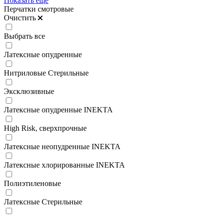
Показать ещё
Перчатки смотровые
Очистить
Выбрать все
Латексные опудренные
Нитриловые Стерильные
Эксклюзивные
Латексные опудренные INEKTA
High Risk, сверхпрочные
Латексные неопудренные INEKTA
Латексные хлорированные INEKTA
Полиэтиленовые
Латексные Стерильные