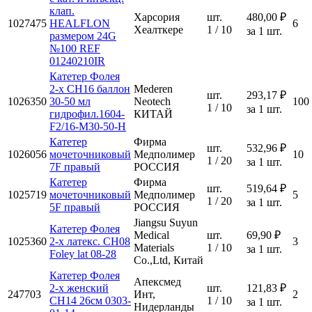
клап.
Харсория
шт.
480,00 ₽
1027475
HEALFLON
6
Хеалткере
1 / 10
за 1 шт.
размером 24G
№100 REF
01240210IR
Катетер Фолея
2-х CH16 баллон
Mederen
шт.
293,17 ₽
1026350
30-50 мл
Neotech
100
1 / 10
за 1 шт.
гидрофил.1604-
КИТАЙ
F2/16-M30-50-Н
Катетер
Фирма
шт.
532,96 ₽
1026056
мочеточниковый
Медполимер
10
1 / 20
за 1 шт.
7F правый
РОССИЯ
Катетер
Фирма
шт.
519,64 ₽
1025719
мочеточниковый
Медполимер
5
1 / 20
за 1 шт.
5F правый
РОССИЯ
Jiangsu Suyun
Катетер Фолея
Medical
шт.
69,90 ₽
1025360
2-х латекс. CH08
3
Materials
1 / 10
за 1 шт.
Foley lat 08-28
Co.,Ltd, Китай
Катетер Фолея
Апексмед
2-х женский
шт.
121,83 ₽
247703
Инт,
2
CH14 26см 0303-
1 / 10
за 1 шт.
Нидерланды