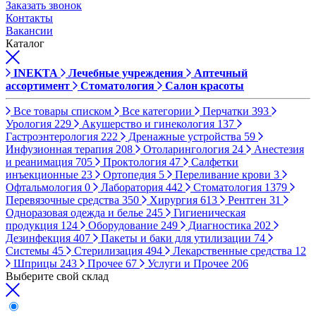
Заказать звонок
Контакты
Вакансии
Каталог
INEKTA
Лечебные учреждения
Аптечный
ассортимент
Стоматология
Салон красоты
Все товары списком
Все категории
Перчатки
393
Урология
229
Акушерство и гинекология
137
Гастроэнтерология
222
Дренажные устройства
59
Инфузионная терапия
208
Отоларингология
24
Анестезия
и реанимация
705
Проктология
47
Салфетки
инъекционные
23
Ортопедия
5
Переливание крови
3
Офтальмология
0
Лаборатория
442
Стоматология
1379
Перевязочные средства
350
Хирургия
613
Рентген
31
Одноразовая одежда и белье
245
Гигиеническая
продукция
124
Оборудование
249
Диагностика
202
Дезинфекция
407
Пакеты и баки для утилизации
74
Системы
45
Стерилизация
494
Лекарственные средства
12
Шприцы
243
Прочее
67
Услуги и Прочее
206
Выберите свой склад