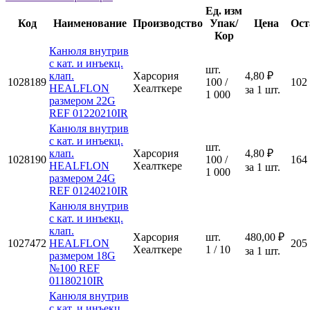
Ед. изм
Код
Наименование
Производство
Упак/
Цена
Ост
Кор
Канюля внутрив
с кат. и инъекц.
шт.
клап.
Харсория
4,80 ₽
1028189
100 /
102
HEALFLON
Хеалткере
за 1 шт.
1 000
размером 22G
REF 01220210IR
Канюля внутрив
с кат. и инъекц.
шт.
клап.
Харсория
4,80 ₽
1028190
100 /
164
HEALFLON
Хеалткере
за 1 шт.
1 000
размером 24G
REF 01240210IR
Канюля внутрив
с кат. и инъекц.
клап.
Харсория
шт.
480,00 ₽
1027472
HEALFLON
205
Хеалткере
1 / 10
за 1 шт.
размером 18G
№100 REF
01180210IR
Канюля внутрив
с кат. и инъекц.