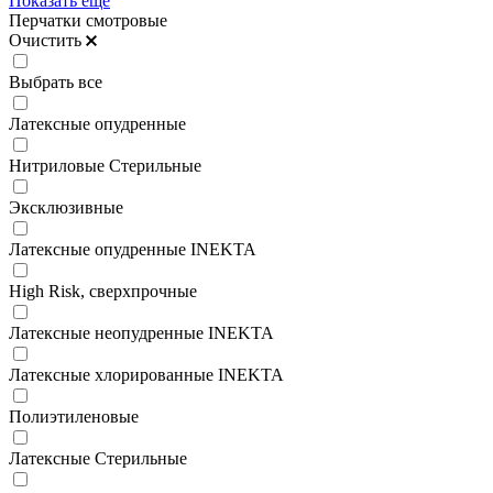
Показать ещё
Перчатки смотровые
Очистить
Выбрать все
Латексные опудренные
Нитриловые Стерильные
Эксклюзивные
Латексные опудренные INEKTA
High Risk, сверхпрочные
Латексные неопудренные INEKTA
Латексные хлорированные INEKTA
Полиэтиленовые
Латексные Стерильные