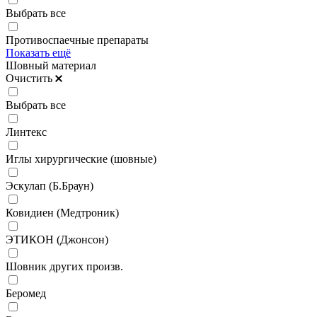
Выбрать все
Противоспаечные препараты
Показать ещё
Шовный материал
Очистить
Выбрать все
Линтекс
Иглы хирургические (шовные)
Эскулап (Б.Браун)
Ковидиен (Медтроник)
ЭТИКОН (Джонсон)
Шовник других произв.
Беромед