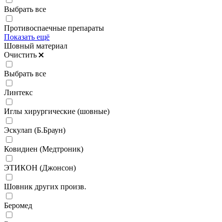
Выбрать все
Противоспаечные препараты
Показать ещё
Шовный материал
Очистить
Выбрать все
Линтекс
Иглы хирургические (шовные)
Эскулап (Б.Браун)
Ковидиен (Медтроник)
ЭТИКОН (Джонсон)
Шовник других произв.
Беромед