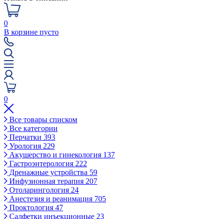
0
В корзине пусто
0
Все товары списком
Все категории
Перчатки
393
Урология
229
Акушерство и гинекология
137
Гастроэнтерология
222
Дренажные устройства
59
Инфузионная терапия
207
Отоларингология
24
Анестезия и реанимация
705
Проктология
47
Салфетки инъекционные
23