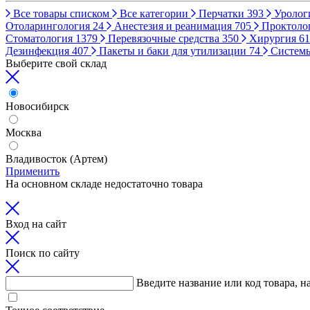
Все товары списком
Все категории
Перчатки
393
Уролог
Отоларингология
24
Анестезия и реанимация
705
Проктоло
Стоматология
1379
Перевязочные средства
350
Хирургия
61
Дезинфекция
407
Пакеты и баки для утилизации
74
Систем
Выберите свой склад
Новосибирск
Москва
Владивосток (Артем)
Применить
На основном складе недостаточно товара
Вход на сайт
Поиск по сайту
Введите название или код товара, н