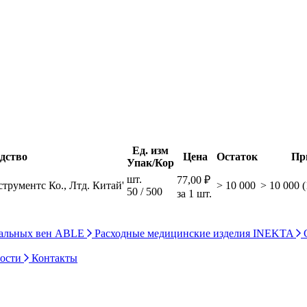
Ед. изм
дство
Цена
Остаток
Пр
Упак/Кор
шт.
77,00 ₽
трументс Ко., Лтд. Китай'
> 10 000
> 10 000 
50 / 500
за 1 шт.
ральных вен ABLE
Расходные медицинские изделия INEKTA
С
ности
Контакты