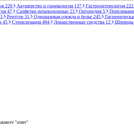
ия
229
Акушерство и гинекология
137
Гастроэнтерология
222
гия
47
Салфетки инъекционные
23
Ортопедия
5
Переливани
3
Рентген
31
Одноразовая одежда и белье
245
Гигиеническа
ы
45
Стерилизация
494
Лекарственные средства
12
Шприц
ажмите "enter"