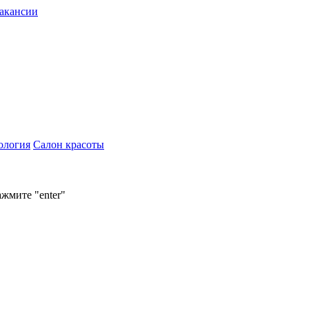
акансии
ология
Салон красоты
ажмите "enter"