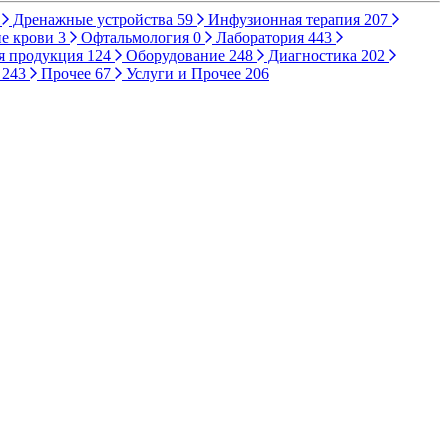
Дренажные устройства
59
Инфузионная терапия
207
е крови
3
Офтальмология
0
Лаборатория
443
я продукция
124
Оборудование
248
Диагностика
202
ы
243
Прочее
67
Услуги и Прочее
206