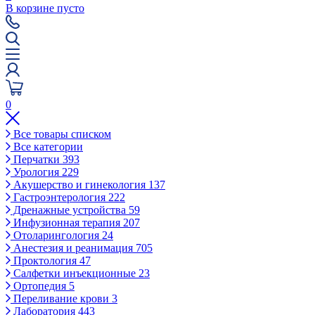
В корзине пусто
0
Все товары списком
Все категории
Перчатки
393
Урология
229
Акушерство и гинекология
137
Гастроэнтерология
222
Дренажные устройства
59
Инфузионная терапия
207
Отоларингология
24
Анестезия и реанимация
705
Проктология
47
Салфетки инъекционные
23
Ортопедия
5
Переливание крови
3
Лаборатория
443