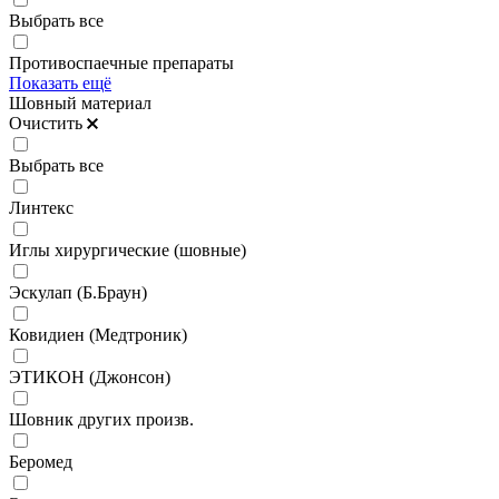
Выбрать все
Противоспаечные препараты
Показать ещё
Шовный материал
Очистить
Выбрать все
Линтекс
Иглы хирургические (шовные)
Эскулап (Б.Браун)
Ковидиен (Медтроник)
ЭТИКОН (Джонсон)
Шовник других произв.
Беромед