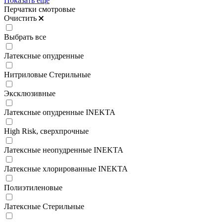
Показать ещё
Перчатки смотровые
Очистить
Выбрать все
Латексные опудренные
Нитриловые Стерильные
Эксклюзивные
Латексные опудренные INEKTA
High Risk, сверхпрочные
Латексные неопудренные INEKTA
Латексные хлорированные INEKTA
Полиэтиленовые
Латексные Стерильные