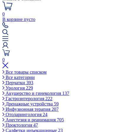
0
В корзине пусто
0
Все товары списком
Все категории
Перчатки
393
Урология
229
Акушерство и гинекология
137
Гастроэнтерология
222
Дренажные устройства
59
Инфузионная терапия
207
Отоларингология
24
Анестезия и реанимация
705
Проктология
47
Салфетки инъекционные
23