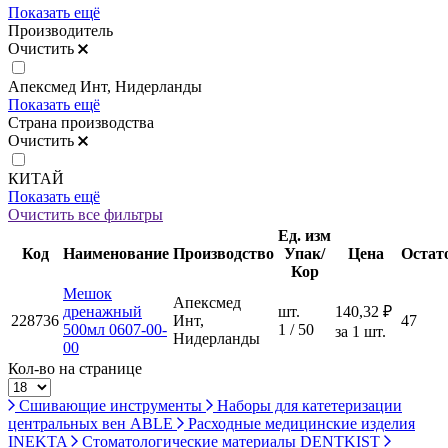
Показать ещё
Производитель
Очистить
Апексмед Инт, Нидерланды
Показать ещё
Страна производства
Очистить
КИТАЙ
Показать ещё
Очистить все фильтры
Ед. изм
Код
Наименование
Производство
Упак/
Цена
Остат
Кор
Мешок
Апексмед
дренажный
шт.
140,32 ₽
228736
Инт,
47
500мл 0607-00-
1 / 50
за 1 шт.
Нидерланды
00
Кол-во на странице
Сшивающие инструменты
Наборы для катетеризации
центральных вен ABLE
Расходные медицинские изделия
INEKTA
Стоматологические материалы DENTKIST