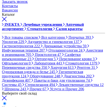
Заказать звонок
Контакты
Вакансии
Каталог
INEKTA
Лечебные учреждения
Аптечный
ассортимент
Стоматология
Салон красоты
Все товары списком
Все категории
Перчатки
393
Урология
229
Акушерство и гинекология
137
Гастроэнтерология
222
Дренажные устройства
59
Инфузионная терапия
207
Отоларингология
24
Анестезия
и реанимация
705
Проктология
47
Салфетки
инъекционные
23
Ортопедия
5
Переливание крови
3
Офтальмология
0
Лаборатория
443
Стоматология
1379
Перевязочные средства
350
Хирургия
613
Рентген
31
Одноразовая одежда и белье
245
Гигиеническая
продукция
124
Оборудование
248
Диагностика
202
Дезинфекция
407
Пакеты и баки для утилизации
74
Системы
45
Стерилизация
494
Лекарственные средства
12
Шприцы
243
Прочее
67
Услуги и Прочее
206
Выберите свой склад