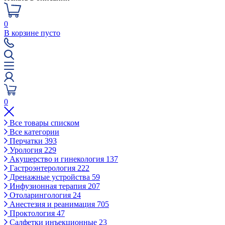
0
В корзине пусто
0
Все товары списком
Все категории
Перчатки
393
Урология
229
Акушерство и гинекология
137
Гастроэнтерология
222
Дренажные устройства
59
Инфузионная терапия
207
Отоларингология
24
Анестезия и реанимация
705
Проктология
47
Салфетки инъекционные
23