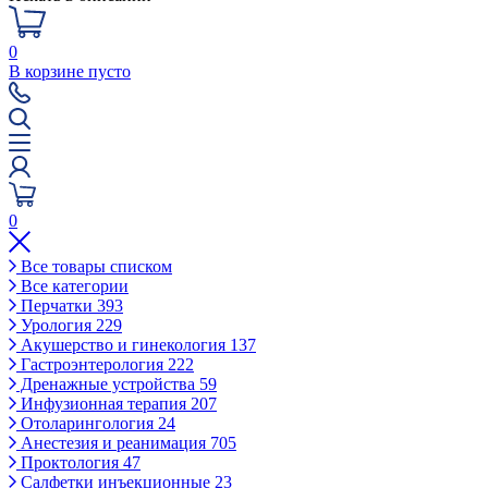
0
В корзине пусто
0
Все товары списком
Все категории
Перчатки
393
Урология
229
Акушерство и гинекология
137
Гастроэнтерология
222
Дренажные устройства
59
Инфузионная терапия
207
Отоларингология
24
Анестезия и реанимация
705
Проктология
47
Салфетки инъекционные
23