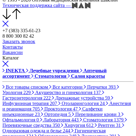
Техническая поддержка сайта
—
+7 (383) 335-61-23
8 800 300 82 42
Заказать звонок
Контакты
Вакансии
Каталог
INEKTA
Лечебные учреждения
Аптечный
ассортимент
Стоматология
Салон красоты
Все товары списком
Все категории
Перчатки
393
Урология
229
Акушерство и гинекология
137
Гастроэнтерология
222
Дренажные устройства
59
Инфузионная терапия
207
Отоларингология
24
Анестезия
и реанимация
705
Проктология
47
Салфетки
инъекционные
23
Ортопедия
5
Переливание крови
3
Офтальмология
0
Лаборатория
443
Стоматология
1379
Перевязочные средства
350
Хирургия
612
Рентген
31
Одноразовая одежда и белье
244
Гигиеническая