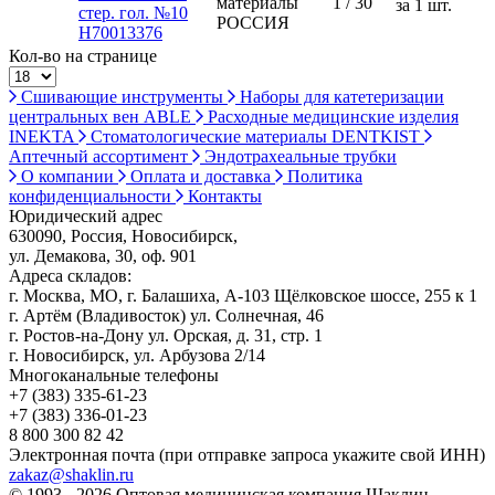
материалы
1 / 30
за 1 шт.
стер. гол. №10
РОССИЯ
Н70013376
Кол-во на странице
Сшивающие инструменты
Наборы для катетеризации
центральных вен ABLE
Расходные медицинские изделия
INEKTA
Стоматологические материалы DENTKIST
Аптечный ассортимент
Эндотрахеальные трубки
О компании
Оплата и доставка
Политика
конфиденциальности
Контакты
Юридический адрес
630090, Россия, Новосибирск,
ул. Демакова, 30, оф. 901
Адреса складов:
г. Москва, МО, г. Балашиха, А-103 Щёлковское шоссе, 255 к 1
г. Артём (Владивосток) ул. Солнечная, 46
г. Ростов-на-Дону ул. Орская, д. 31, стр. 1
г. Новосибирск, ул. Арбузова 2/14
Многоканальные телефоны
+7 (383) 335-61-23
+7 (383) 336-01-23
8 800 300 82 42
Электронная почта (при отправке запроса укажите свой ИНН)
zakaz@shaklin.ru
© 1993 - 2026 Оптовая медицинская компания Шаклин