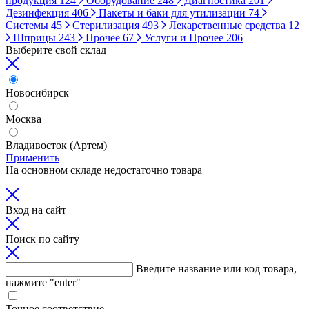
продукция
124
Оборудование
248
Диагностика
201
Дезинфекция
406
Пакеты и баки для утилизации
74
Системы
45
Стерилизация
493
Лекарственные средства
12
Шприцы
243
Прочее
67
Услуги и Прочее
206
Выберите свой склад
Новосибирск
Москва
Владивосток (Артем)
Применить
На основном складе недостаточно товара
Вход на сайт
Поиск по сайту
Введите название или код товара,
нажмите "enter"
Точное соответствие