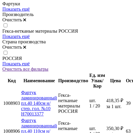
Фартуки
Показать ещё
Производитель
Очистить
Гекса-нетканые материалы РОССИЯ
Показать ещё
Страна производства
Очистить
РОССИЯ
Показать ещё
Очистить все фильтры
Ед. изм
Код
Наименование
Производство
Упак/
Цена
Ос
Кор
Фартук
Гекса-
ламинированный
нетканые
шт.
418,35 ₽
1008903
пл.40 140см н/
39
материалы
1 / 20
за 1 шт.
стер. гол. №10
РОССИЯ
Н70013377
Фартук
Гекса-
ламинированный
нетканые
шт.
350,30 ₽
1008906
пл.40 110см н/
63