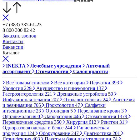
+7 (383) 335-61-23
8 800 300 82 42
Заказать звонок
Контакты
Вакансии
Каталог
INEKTA
Лечебные учреждения
Аптечный
ассортимент
Стоматология
Салон красоты
Все товары списком
Все категории
Перчатки
393
Урология
229
Акушерство и гинекология
137
Гастроэнтерология
221
Дренажные устройства
59
Инфузионная терапия
207
Отоларингология
24
Анестезия
и реанимация
705
Проктология
47
Салфетки
инъекционные
23
Ортопедия
5
Переливание крови
3
Офтальмология
0
Лаборатория
446
Стоматология
1379
Перевязочные средства
350
Хирургия
612
Рентген
31
Одноразовая одежда и белье
244
Гигиеническая
продукция
124
Оборудование
247
Диагностика
201
Дезинфекция
403
Пакеты и баки для утилизации
74