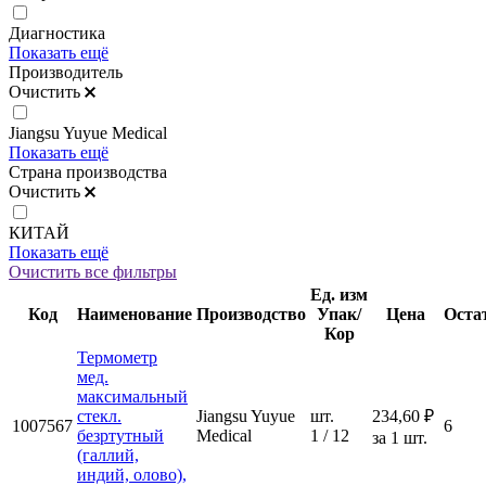
Диагностика
Показать ещё
Производитель
Очистить
Jiangsu Yuyue Medical
Показать ещё
Страна производства
Очистить
КИТАЙ
Показать ещё
Очистить все фильтры
Ед. изм
Код
Наименование
Производство
Упак/
Цена
Оста
Кор
Термометр
мед.
максимальный
стекл.
Jiangsu Yuyue
шт.
234,60 ₽
1007567
6
безртутный
Medical
1 / 12
за 1 шт.
(галлий,
индий, олово),