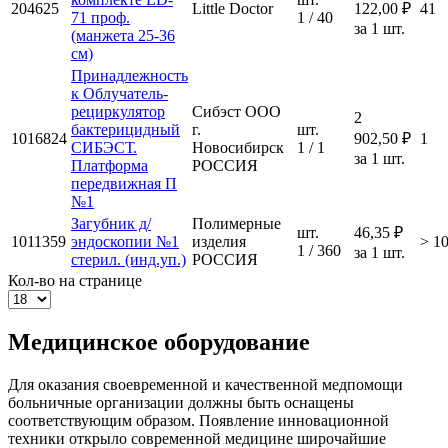
204625
Little Doctor
122,00 ₽
41
71 проф.
1 / 40
за 1 шт.
(манжета 25-36
см)
Принадлежность
к Облучатель-
рециркулятор
Сибэст ООО
2
бактерицидный
г.
шт.
1016824
902,50 ₽
1
СИБЭСТ.
Новосибирск
1 / 1
за 1 шт.
Платформа
РОССИЯ
передвижная П
№1
Загубник д/
Полимерные
шт.
46,35 ₽
1011359
эндоскопии №1
изделия
> 1
1 / 360
за 1 шт.
стерил. (инд.уп.)
РОССИЯ
Кол-во на странице
Медицинское оборудование
Для оказания своевременной и качественной медпомощи
больничные организации должны быть оснащены
соответствующим образом. Появление инновационной
техники открыло современной медицине широчайшие