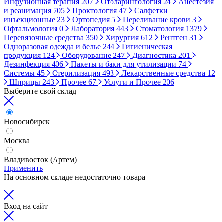
Инфузионная терапия
207
Отоларингология
24
Анестезия
и реанимация
705
Проктология
47
Салфетки
инъекционные
23
Ортопедия
5
Переливание крови
3
Офтальмология
0
Лаборатория
443
Стоматология
1379
Перевязочные средства
350
Хирургия
612
Рентген
31
Одноразовая одежда и белье
244
Гигиеническая
продукция
124
Оборудование
247
Диагностика
201
Дезинфекция
406
Пакеты и баки для утилизации
74
Системы
45
Стерилизация
493
Лекарственные средства
12
Шприцы
243
Прочее
67
Услуги и Прочее
206
Выберите свой склад
Новосибирск
Москва
Владивосток (Артем)
Применить
На основном складе недостаточно товара
Вход на сайт