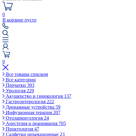
0
В корзине пусто
0
Все товары списком
Все категории
Перчатки
393
Урология
229
Акушерство и гинекология
137
Гастроэнтерология
222
Дренажные устройства
59
Инфузионная терапия
207
Отоларингология
24
Анестезия и реанимация
705
Проктология
47
Салфетки инъекционные
23