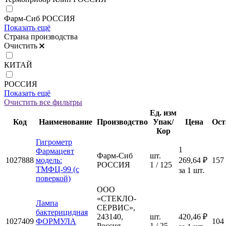
Фарм-Сиб РОССИЯ
Показать ещё
Страна производства
Очистить
КИТАЙ
РОССИЯ
Показать ещё
Очистить все фильтры
Ед. изм
Код
Наименование
Производство
Упак/
Цена
Ост
Кор
Гигрометр
1
Фармацевт
Фарм-Сиб
шт.
1027888
модель:
269,64 ₽
157
РОССИЯ
1 / 125
ТМФЦ-99 (с
за 1 шт.
поверкой)
ООО
«СТЕКЛО-
Лампа
СЕРВИС»,
бактерицидная
243140,
шт.
420,46 ₽
1027409
ФОРМУЛА
104
Россия,
1 / 25