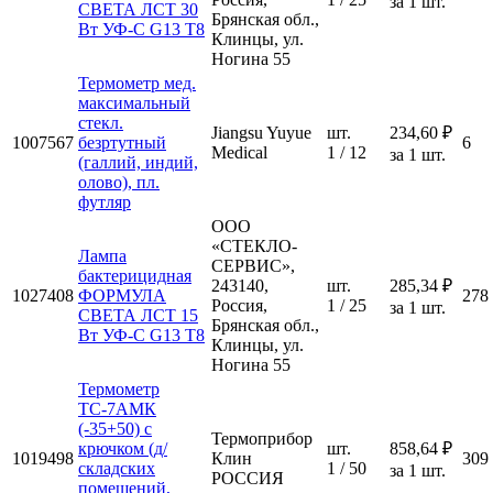
за 1 шт.
СВЕТА ЛCТ 30
Брянская обл.,
Вт УФ-С G13 T8
Клинцы, ул.
Ногина 55
Термометр мед.
максимальный
стекл.
Jiangsu Yuyue
шт.
234,60 ₽
1007567
безртутный
6
Medical
1 / 12
за 1 шт.
(галлий, индий,
олово), пл.
футляр
ООО
«СТЕКЛО-
Лампа
СЕРВИС»,
бактерицидная
243140,
шт.
285,34 ₽
1027408
ФОРМУЛА
278
Россия,
1 / 25
за 1 шт.
СВЕТА ЛCТ 15
Брянская обл.,
Вт УФ-С G13 T8
Клинцы, ул.
Ногина 55
Термометр
ТС-7АМК
(-35+50) с
Термоприбор
крючком (д/
шт.
858,64 ₽
1019498
Клин
309
складских
1 / 50
за 1 шт.
РОССИЯ
помещений,