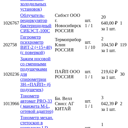
холодильных
установок)
Облучатель-
Сибэст ООО
20
рециркулятор
г.
шт.
1026767
640,00 ₽
1
бактерицидный
Новосибирск
1 / 1
за 1 шт.
СИБЭСТ-100С
РОССИЯ
Гигрометр
2
Термоприбор
психрометр
шт.
202758
Клин
104,50 ₽
119
ВИТ-2 (+15+40)
1 / 10
РОССИЯ
за 1 шт.
(с поверкой)
Зажим носовой
со сменными
подушечками
ПАЙП ООО
шт.
219,62 ₽
1020236
для
30
РОССИЯ
1 / 1
за 1 шт.
спирометрии
ЗН-«ПАЙП» (6
подушечек)
Тонометр
3
Би. Велл
автомат PRO-33
шт.
1013966
Свисс АГ
042,39 ₽
2
( манжета M-L,
1 / 1
КИТАЙ
за 1 шт.
сетевой адаптер)
Тонометр механ.
стетоскоп в
1
комплекте LD-
шт.