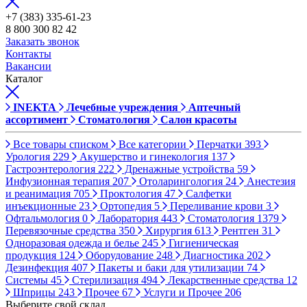
+7 (383) 335-61-23
8 800 300 82 42
Заказать звонок
Контакты
Вакансии
Каталог
INEKTA
Лечебные учреждения
Аптечный
ассортимент
Стоматология
Салон красоты
Все товары списком
Все категории
Перчатки
393
Урология
229
Акушерство и гинекология
137
Гастроэнтерология
222
Дренажные устройства
59
Инфузионная терапия
207
Отоларингология
24
Анестезия
и реанимация
705
Проктология
47
Салфетки
инъекционные
23
Ортопедия
5
Переливание крови
3
Офтальмология
0
Лаборатория
443
Стоматология
1379
Перевязочные средства
350
Хирургия
613
Рентген
31
Одноразовая одежда и белье
245
Гигиеническая
продукция
124
Оборудование
248
Диагностика
202
Дезинфекция
407
Пакеты и баки для утилизации
74
Системы
45
Стерилизация
494
Лекарственные средства
12
Шприцы
243
Прочее
67
Услуги и Прочее
206
Выберите свой склад