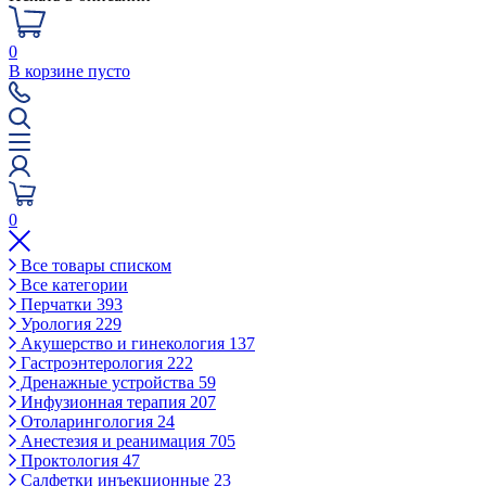
0
В корзине пусто
0
Все товары списком
Все категории
Перчатки
393
Урология
229
Акушерство и гинекология
137
Гастроэнтерология
222
Дренажные устройства
59
Инфузионная терапия
207
Отоларингология
24
Анестезия и реанимация
705
Проктология
47
Салфетки инъекционные
23