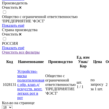
Производитель
Очистить
Общество с ограниченной ответственностью
'ПРЕДПРИЯТИЕ 'ФЭСТ'
Показать ещё
Страна производства
Очистить
РОССИЯ
Показать ещё
Очистить все фильтры
Ед. изм
Код
Наименование
Производство
Упак/
Цена
О
Кор
Устройство-
маска
Общество с
по
полиэтиленовая
ограниченной
шт.
запросу
1028131
с обр. клап.д/
ответственностью
2
1 / 1
искусств. вент.
'ПРЕДПРИЯТИЕ
за 1 шт.
легких рот в
'ФЭСТ'
рот
Кол-во на странице