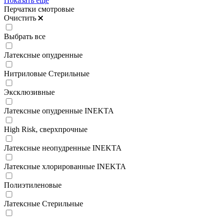
Показать ещё
Перчатки смотровые
Очистить
Выбрать все
Латексные опудренные
Нитриловые Стерильные
Эксклюзивные
Латексные опудренные INEKTA
High Risk, сверхпрочные
Латексные неопудренные INEKTA
Латексные хлорированные INEKTA
Полиэтиленовые
Латексные Стерильные