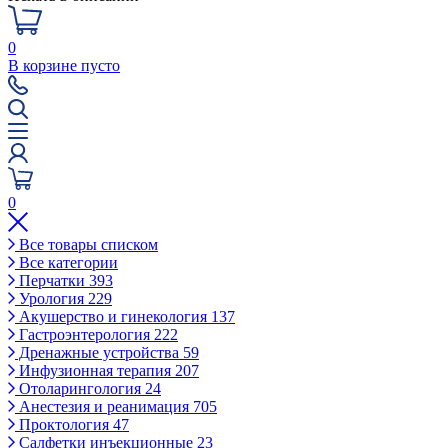
0
В корзине пусто
0
Все товары списком
Все категории
Перчатки
393
Урология
229
Акушерство и гинекология
137
Гастроэнтерология
222
Дренажные устройства
59
Инфузионная терапия
207
Отоларингология
24
Анестезия и реанимация
705
Проктология
47
Салфетки инъекционные
23