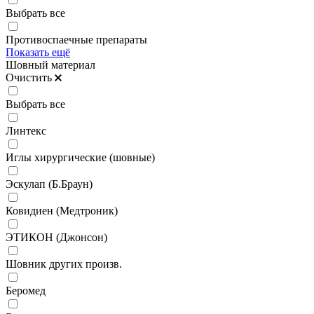
Выбрать все
Противоспаечные препараты
Показать ещё
Шовный материал
Очистить
Выбрать все
Линтекс
Иглы хирургические (шовные)
Эскулап (Б.Браун)
Ковидиен (Медтроник)
ЭТИКОН (Джонсон)
Шовник других произв.
Беромед