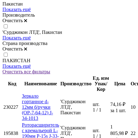
Пакистан
Показать ещё
Производитель
Очистить
'Сурджикон ЛТД', Пакистан
Показать ещё
Страна производства
Очистить
ПАКИСТАН
Показать ещё
Очистить все фильтры
Ед. изм
Код
Наименование
Производство
Упак/
Цена
Ос
Кор
Зеркало
гортанное d-
'Сурджикон
шт.
74,16 ₽
230227
12мм б/ручки
ЛТД',
10
1 / 1
за 1 шт.
(ОР-7-64-12) J-
Пакистан
34-1013
Роторасширитель
1
'Сурджикон
с кремальерой L-
шт.
195838
ЛТД',
805,98 ₽
22
190мм Р-15s J-33-
1 / 1