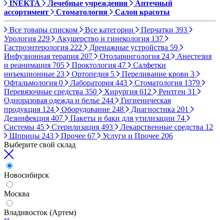
INEKTA
Лечебные учреждения
Аптечный
ассортимент
Стоматология
Салон красоты
Все товары списком
Все категории
Перчатки
393
Урология
229
Акушерство и гинекология
137
Гастроэнтерология
222
Дренажные устройства
59
Инфузионная терапия
207
Отоларингология
24
Анестезия
и реанимация
705
Проктология
47
Салфетки
инъекционные
23
Ортопедия
5
Переливание крови
3
Офтальмология
0
Лаборатория
443
Стоматология
1379
Перевязочные средства
350
Хирургия
612
Рентген
31
Одноразовая одежда и белье
244
Гигиеническая
продукция
124
Оборудование
248
Диагностика
201
Дезинфекция
407
Пакеты и баки для утилизации
74
Системы
45
Стерилизация
493
Лекарственные средства
12
Шприцы
243
Прочее
67
Услуги и Прочее
206
Выберите свой склад
Новосибирск
Москва
Владивосток (Артем)