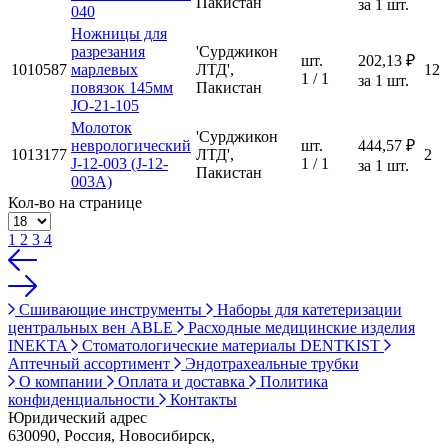
Пакистан
за 1 шт.
040
Ножницы для
разрезания
'Сурджикон
шт.
202,13 ₽
1010587
марлевых
ЛТД',
12
1 / 1
за 1 шт.
повязок 145мм
Пакистан
JO-21-105
Молоток
'Сурджикон
неврологический
шт.
444,57 ₽
1013177
ЛТД',
2
J-12-003 (J-12-
1 / 1
за 1 шт.
Пакистан
003А)
Кол-во на странице
1
2
3
4
Сшивающие инструменты
Наборы для катетеризации
центральных вен ABLE
Расходные медицинские изделия
INEKTA
Стоматологические материалы DENTKIST
Аптечный ассортимент
Эндотрахеальные трубки
О компании
Оплата и доставка
Политика
конфиденциальности
Контакты
Юридический адрес
630090, Россия, Новосибирск,