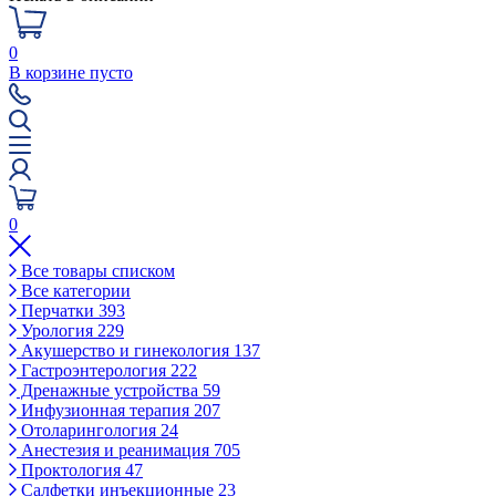
0
В корзине пусто
0
Все товары списком
Все категории
Перчатки
393
Урология
229
Акушерство и гинекология
137
Гастроэнтерология
222
Дренажные устройства
59
Инфузионная терапия
207
Отоларингология
24
Анестезия и реанимация
705
Проктология
47
Салфетки инъекционные
23