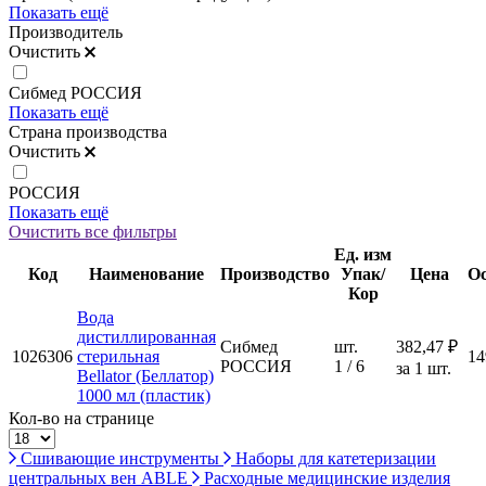
Показать ещё
Производитель
Очистить
Сибмед РОССИЯ
Показать ещё
Страна производства
Очистить
РОССИЯ
Показать ещё
Очистить все фильтры
Ед. изм
Код
Наименование
Производство
Упак/
Цена
О
Кор
Вода
дистиллированная
Сибмед
шт.
382,47 ₽
1026306
стерильная
14
РОССИЯ
1 / 6
за 1 шт.
Bellator (Беллатор)
1000 мл (пластик)
Кол-во на странице
Сшивающие инструменты
Наборы для катетеризации
центральных вен ABLE
Расходные медицинские изделия