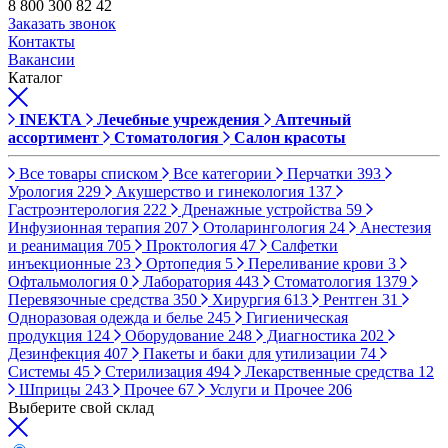
8 800 300 82 42
Заказать звонок
Контакты
Вакансии
Каталог
INEKTA
Лечебные учреждения
Аптечный
ассортимент
Стоматология
Салон красоты
Все товары списком
Все категории
Перчатки
393
Урология
229
Акушерство и гинекология
137
Гастроэнтерология
222
Дренажные устройства
59
Инфузионная терапия
207
Отоларингология
24
Анестезия
и реанимация
705
Проктология
47
Салфетки
инъекционные
23
Ортопедия
5
Переливание крови
3
Офтальмология
0
Лаборатория
443
Стоматология
1379
Перевязочные средства
350
Хирургия
613
Рентген
31
Одноразовая одежда и белье
245
Гигиеническая
продукция
124
Оборудование
248
Диагностика
202
Дезинфекция
407
Пакеты и баки для утилизации
74
Системы
45
Стерилизация
494
Лекарственные средства
12
Шприцы
243
Прочее
67
Услуги и Прочее
206
Выберите свой склад