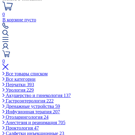
0
В корзине пусто
0
Все товары списком
Все категории
Перчатки
393
Урология
229
Акушерство и гинекология
137
Гастроэнтерология
222
Дренажные устройства
59
Инфузионная терапия
207
Отоларингология
24
Анестезия и реанимация
705
Проктология
47
Салфетки инъекционные
23