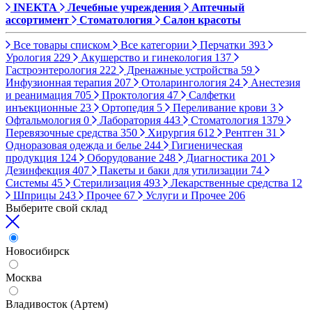
INEKTA
Лечебные учреждения
Аптечный
ассортимент
Стоматология
Салон красоты
Все товары списком
Все категории
Перчатки
393
Урология
229
Акушерство и гинекология
137
Гастроэнтерология
222
Дренажные устройства
59
Инфузионная терапия
207
Отоларингология
24
Анестезия
и реанимация
705
Проктология
47
Салфетки
инъекционные
23
Ортопедия
5
Переливание крови
3
Офтальмология
0
Лаборатория
443
Стоматология
1379
Перевязочные средства
350
Хирургия
612
Рентген
31
Одноразовая одежда и белье
244
Гигиеническая
продукция
124
Оборудование
248
Диагностика
201
Дезинфекция
407
Пакеты и баки для утилизации
74
Системы
45
Стерилизация
493
Лекарственные средства
12
Шприцы
243
Прочее
67
Услуги и Прочее
206
Выберите свой склад
Новосибирск
Москва
Владивосток (Артем)