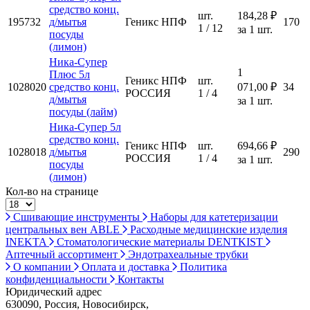
средство конц.
шт.
184,28 ₽
195732
д/мытья
Геникс НПФ
170
1 / 12
за 1 шт.
посуды
(лимон)
Ника-Супер
1
Плюс 5л
Геникс НПФ
шт.
1028020
средство конц.
071,00 ₽
34
РОССИЯ
1 / 4
д/мытья
за 1 шт.
посуды (лайм)
Ника-Супер 5л
средство конц.
Геникс НПФ
шт.
694,66 ₽
1028018
д/мытья
290
РОССИЯ
1 / 4
за 1 шт.
посуды
(лимон)
Кол-во на странице
Сшивающие инструменты
Наборы для катетеризации
центральных вен ABLE
Расходные медицинские изделия
INEKTA
Стоматологические материалы DENTKIST
Аптечный ассортимент
Эндотрахеальные трубки
О компании
Оплата и доставка
Политика
конфиденциальности
Контакты
Юридический адрес
630090, Россия, Новосибирск,