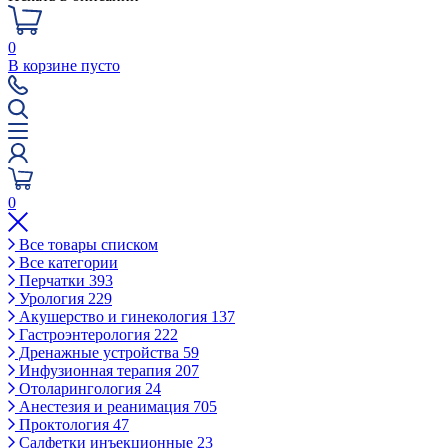
0
В корзине пусто
0
Все товары списком
Все категории
Перчатки
393
Урология
229
Акушерство и гинекология
137
Гастроэнтерология
222
Дренажные устройства
59
Инфузионная терапия
207
Отоларингология
24
Анестезия и реанимация
705
Проктология
47
Салфетки инъекционные
23