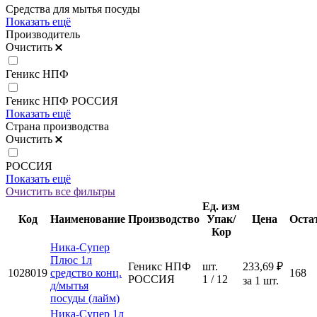
Средства для мытья посуды
Показать ещё
Производитель
Очистить
Геникс НПФ
Геникс НПФ РОССИЯ
Показать ещё
Страна производства
Очистить
РОССИЯ
Показать ещё
Очистить все фильтры
Ед. изм
Код
Наименование
Производство
Упак/
Цена
Оста
Кор
Ника-Супер
Плюс 1л
Геникс НПФ
шт.
233,69 ₽
1028019
средство конц.
168
РОССИЯ
1 / 12
за 1 шт.
д/мытья
посуды (лайм)
Ника-Супер 1л