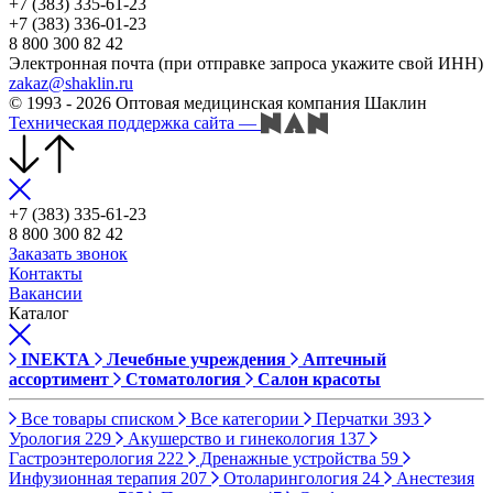
+7 (383) 335-61-23
+7 (383) 336-01-23
8 800 300 82 42
Электронная почта (при отправке запроса укажите свой ИНН)
zakaz@shaklin.ru
© 1993 - 2026 Оптовая медицинская компания Шаклин
Техническая поддержка сайта
—
+7 (383) 335-61-23
8 800 300 82 42
Заказать звонок
Контакты
Вакансии
Каталог
INEKTA
Лечебные учреждения
Аптечный
ассортимент
Стоматология
Салон красоты
Все товары списком
Все категории
Перчатки
393
Урология
229
Акушерство и гинекология
137
Гастроэнтерология
222
Дренажные устройства
59
Инфузионная терапия
207
Отоларингология
24
Анестезия