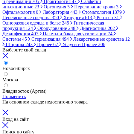
и реанимация
705
Проктология
47
Салфетки
инъекционные
23
Ортопедия
5
Переливание крови
3
Офтальмология
0
Лаборатория
443
Стоматология
1379
Перевязочные средства
350
Хирургия
613
Рентген
31
Одноразовая одежда и белье
245
Гигиеническая
продукция
124
Оборудование
248
Диагностика
202
Дезинфекция
407
Пакеты и баки для утилизации
74
Системы
45
Стерилизация
494
Лекарственные средства
12
Шприцы
243
Прочее
67
Услуги и Прочее
206
Выберите свой склад
Новосибирск
Москва
Владивосток (Артем)
Применить
На основном складе недостаточно товара
Вход на сайт
Поиск по сайту