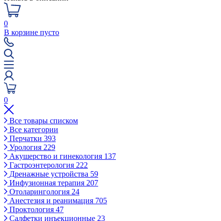
0
В корзине пусто
0
Все товары списком
Все категории
Перчатки
393
Урология
229
Акушерство и гинекология
137
Гастроэнтерология
222
Дренажные устройства
59
Инфузионная терапия
207
Отоларингология
24
Анестезия и реанимация
705
Проктология
47
Салфетки инъекционные
23