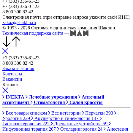
+7 (383) 335-61-23
+7 (383) 336-01-23
8 800 300 82 42
Электронная почта (при отправке запроса укажите свой ИНН)
zakaz@shaklin.ru
© 1993 - 2026 Оптовая медицинская компания Шаклин
Техническая поддержка сайта
—
+7 (383) 335-61-23
8 800 300 82 42
Заказать звонок
Контакты
Вакансии
Каталог
INEKTA
Лечебные учреждения
Аптечный
ассортимент
Стоматология
Салон красоты
Все товары списком
Все категории
Перчатки
393
Урология
229
Акушерство и гинекология
137
Гастроэнтерология
222
Дренажные устройства
59
Инфузионная терапия
207
Отоларингология
24
Анестезия