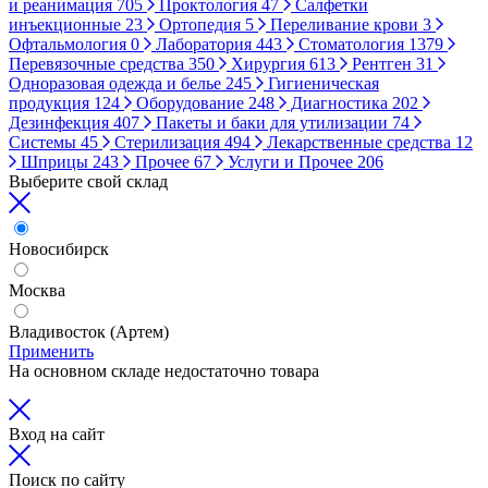
и реанимация
705
Проктология
47
Салфетки
инъекционные
23
Ортопедия
5
Переливание крови
3
Офтальмология
0
Лаборатория
443
Стоматология
1379
Перевязочные средства
350
Хирургия
613
Рентген
31
Одноразовая одежда и белье
245
Гигиеническая
продукция
124
Оборудование
248
Диагностика
202
Дезинфекция
407
Пакеты и баки для утилизации
74
Системы
45
Стерилизация
494
Лекарственные средства
12
Шприцы
243
Прочее
67
Услуги и Прочее
206
Выберите свой склад
Новосибирск
Москва
Владивосток (Артем)
Применить
На основном складе недостаточно товара
Вход на сайт
Поиск по сайту