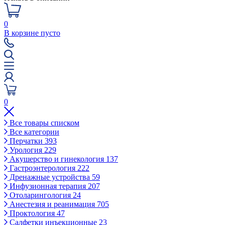
0
В корзине пусто
0
Все товары списком
Все категории
Перчатки
393
Урология
229
Акушерство и гинекология
137
Гастроэнтерология
222
Дренажные устройства
59
Инфузионная терапия
207
Отоларингология
24
Анестезия и реанимация
705
Проктология
47
Салфетки инъекционные
23