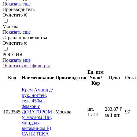
Показать ещё
Производитель
Очистить
Москва
Показать ещё
Страна производства
Очистить
РОССИЯ
Показать ещё
Очистить все фильтры
Ед. изм
Код
Наименование
Производство
Упак/
Цена
Оста
Кор
Крем Аманд д/
рук, ногтей,
тела 450мл
флакон с
шт.
283,87 ₽
1023545
ДОЗАТОРОМ
Москва
97
1 / 12
за 1 шт.
(с маслом Ши,
миндаля,
витамином Е)
САНИТЕКА