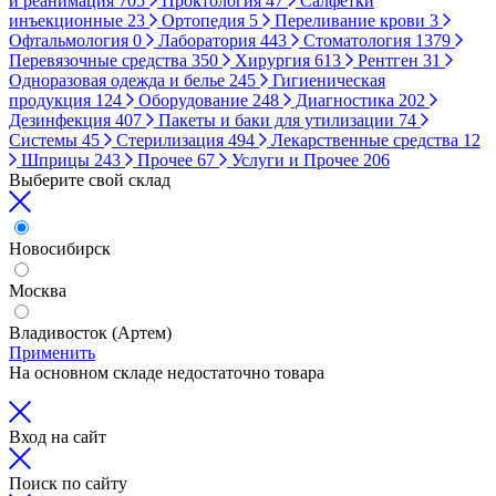
и реанимация
705
Проктология
47
Салфетки
инъекционные
23
Ортопедия
5
Переливание крови
3
Офтальмология
0
Лаборатория
443
Стоматология
1379
Перевязочные средства
350
Хирургия
613
Рентген
31
Одноразовая одежда и белье
245
Гигиеническая
продукция
124
Оборудование
248
Диагностика
202
Дезинфекция
407
Пакеты и баки для утилизации
74
Системы
45
Стерилизация
494
Лекарственные средства
12
Шприцы
243
Прочее
67
Услуги и Прочее
206
Выберите свой склад
Новосибирск
Москва
Владивосток (Артем)
Применить
На основном складе недостаточно товара
Вход на сайт
Поиск по сайту