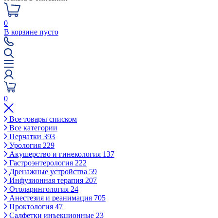
0
В корзине пусто
0
Все товары списком
Все категории
Перчатки
393
Урология
229
Акушерство и гинекология
137
Гастроэнтерология
222
Дренажные устройства
59
Инфузионная терапия
207
Отоларингология
24
Анестезия и реанимация
705
Проктология
47
Салфетки инъекционные
23