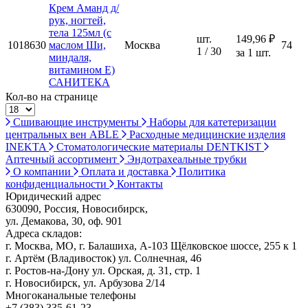
Крем Аманд д/
рук, ногтей,
тела 125мл (с
шт.
149,96 ₽
1018630
маслом Ши,
Москва
74
1 / 30
за 1 шт.
миндаля,
витамином Е)
САНИТЕКА
Кол-во на странице
Сшивающие инструменты
Наборы для катетеризации
центральных вен ABLE
Расходные медицинские изделия
INEKTA
Стоматологические материалы DENTKIST
Аптечный ассортимент
Эндотрахеальные трубки
О компании
Оплата и доставка
Политика
конфиденциальности
Контакты
Юридический адрес
630090, Россия, Новосибирск,
ул. Демакова, 30, оф. 901
Адреса складов:
г. Москва, МО, г. Балашиха, А-103 Щёлковское шоссе, 255 к 1
г. Артём (Владивосток) ул. Солнечная, 46
г. Ростов-на-Дону ул. Орская, д. 31, стр. 1
г. Новосибирск, ул. Арбузова 2/14
Многоканальные телефоны
+7 (383) 335-61-23