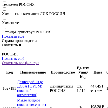
Техномед РОССИЯ
Химическая компания ЛИК РОССИЯ
Химсинтез
Эстэйд-Сервисгруп РОССИЯ
Показать ещё
Страна производства
Очистить
РОССИЯ
Показать ещё
Очистить все фильтры
Ед. изм
Код
Наименование
Производство
Упак/
Цена
Кор
Дезискраб 1л (с
ДОЗАТОРОМ)
Дезиндустрия
шт.
447,45 ₽
1027191
(кожный
РОССИЯ
1 / 15
за 1 шт.
антисептик)
Мыло жидкое
(кож.антисептик)
шт.
198,28 ₽