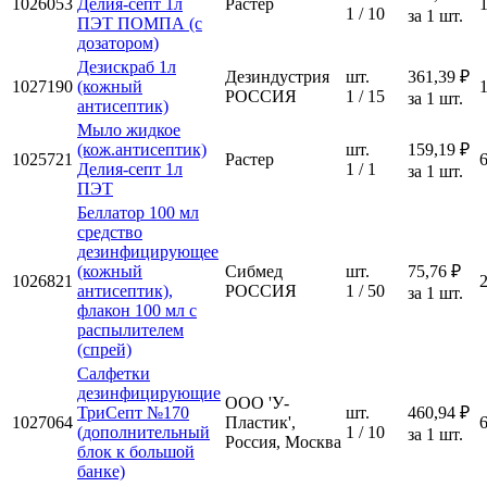
1026053
Делия-септ 1л
Растер
1 / 10
за 1 шт.
ПЭТ ПОМПА (с
дозатором)
Дезискраб 1л
Дезиндустрия
шт.
361,39 ₽
1027190
(кожный
РОССИЯ
1 / 15
за 1 шт.
антисептик)
Мыло жидкое
(кож.антисептик)
шт.
159,19 ₽
1025721
Растер
Делия-септ 1л
1 / 1
за 1 шт.
ПЭТ
Беллатор 100 мл
средство
дезинфицирующее
(кожный
Сибмед
шт.
75,76 ₽
1026821
антисептик),
РОССИЯ
1 / 50
за 1 шт.
флакон 100 мл с
распылителем
(спрей)
Салфетки
дезинфицирующие
ООО 'У-
ТриСепт №170
шт.
460,94 ₽
1027064
Пластик',
(дополнительный
1 / 10
за 1 шт.
Россия, Москва
блок к большой
банке)