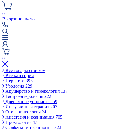
0
В корзине пусто
0
Все товары списком
Все категории
Перчатки
393
Урология
229
Акушерство и гинекология
137
Гастроэнтерология
222
Дренажные устройства
59
Инфузионная терапия
207
Отоларингология
24
Анестезия и реанимация
705
Проктология
47
Салфетки инъекционные
23