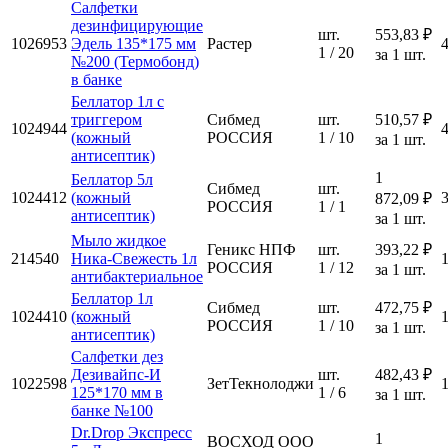
Салфетки
дезинфицирующие
шт.
553,83 ₽
1026953
Эдель 135*175 мм
Растер
1 / 20
за 1 шт.
№200 (Термобонд)
в банке
Беллатор 1л с
триггером
Сибмед
шт.
510,57 ₽
1024944
(кожный
РОССИЯ
1 / 10
за 1 шт.
антисептик)
1
Беллатор 5л
Сибмед
шт.
1024412
(кожный
872,09 ₽
РОССИЯ
1 / 1
антисептик)
за 1 шт.
Мыло жидкое
Геникс НПФ
шт.
393,22 ₽
214540
Ника-Свежесть 1л
РОССИЯ
1 / 12
за 1 шт.
антибактериальное
Беллатор 1л
Сибмед
шт.
472,75 ₽
1024410
(кожный
РОССИЯ
1 / 10
за 1 шт.
антисептик)
Салфетки дез
Дезивайпс-И
шт.
482,43 ₽
1022598
ЗетТекнолоджи
125*170 мм в
1 / 6
за 1 шт.
банке №100
Dr.Drop Экспресс
1
ВОСХОД ООО