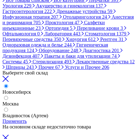
Все товары списком
Все категории
Перчатки
393
Урология
229
Акушерство и гинекология
137
Гастроэнтерология
222
Дренажные устройства
59
Инфузионная терапия
207
Отоларингология
24
Анестезия
и реанимация
705
Проктология
47
Салфетки
инъекционные
23
Ортопедия
5
Переливание крови
3
Офтальмология
0
Лаборатория
443
Стоматология
1379
Перевязочные средства
350
Хирургия
612
Рентген
31
Одноразовая одежда и белье
244
Гигиеническая
продукция
124
Оборудование
248
Диагностика
201
Дезинфекция
407
Пакеты и баки для утилизации
74
Системы
45
Стерилизация
493
Лекарственные средства
12
Шприцы
243
Прочее
67
Услуги и Прочее
206
Выберите свой склад
Новосибирск
Москва
Владивосток (Артем)
Применить
На основном складе недостаточно товара