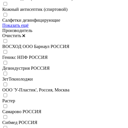
Кожный антисептик (спиртовой)
Салфетки дезинфицирующие
Показать ещё
Производитель
Очистить
ВОСХОД ООО Барнаул РОССИЯ
Геникс НПФ РОССИЯ
Дезиндустрия РОССИЯ
ЗетТекнолоджи
ООО 'У-Пластик', Россия, Москва
Растер
Самарово РОССИЯ
Сибмед РОССИЯ