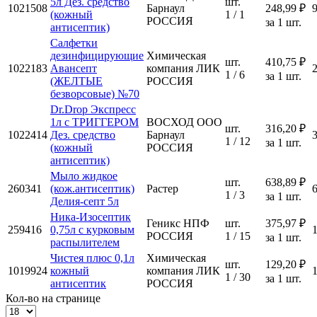
5л Дез. средство
шт.
1021508
Барнаул
248,99 ₽
(кожный
1 / 1
РОССИЯ
за 1 шт.
антисептик)
Салфетки
дезинфицирующие
Химическая
шт.
410,75 ₽
1022183
Авансепт
компания ЛИК
1 / 6
за 1 шт.
(ЖЕЛТЫЕ
РОССИЯ
безворсовые) №70
Dr.Drop Экспресс
1л с ТРИГГЕРОМ
ВОСХОД ООО
шт.
316,20 ₽
1022414
Дез. средство
Барнаул
1 / 12
за 1 шт.
(кожный
РОССИЯ
антисептик)
Мыло жидкое
шт.
638,89 ₽
260341
(кож.антисептик)
Растер
1 / 3
за 1 шт.
Делия-септ 5л
Ника-Изосептик
Геникс НПФ
шт.
375,97 ₽
259416
0,75л с курковым
РОССИЯ
1 / 15
за 1 шт.
распылителем
Чистея плюс 0,1л
Химическая
шт.
129,20 ₽
1019924
кожный
компания ЛИК
1 / 30
за 1 шт.
антисептик
РОССИЯ
Кол-во на странице